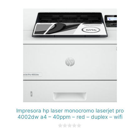
d
e
5
Impresora hp laser monocromo laserjet pro
4002dw a4 – 40ppm – red – duplex – wifi
0
d