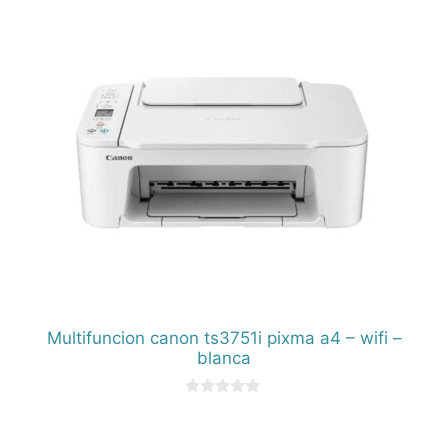
e
5
Multifuncion canon ts3751i pixma a4 – wifi –
blanca
0
d
e