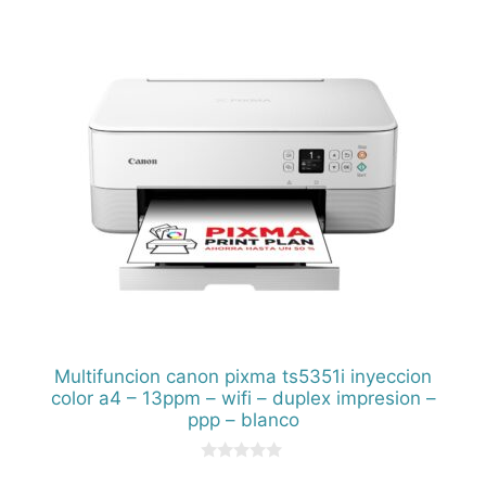
Multifuncion canon pixma ts5351i inyeccion
color a4 – 13ppm – wifi – duplex impresion –
ppp – blanco
0