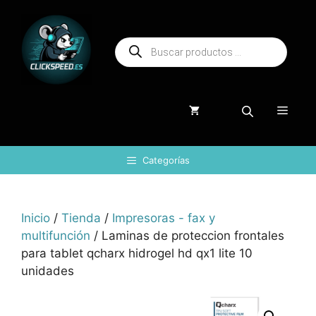
Saltar
al
Búsqueda
contenido
de
productos
Menú
Categorías
Inicio
/
Tienda
/
Impresoras - fax y
multifunción
/ Laminas de proteccion frontales
para tablet qcharx hidrogel hd qx1 lite 10
unidades