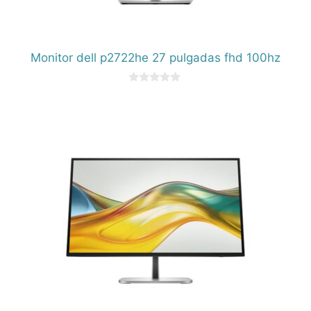
Monitor dell p2722he 27 pulgadas fhd 100hz
0
d
e
5