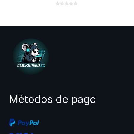
0
d
e
5
Métodos de pago