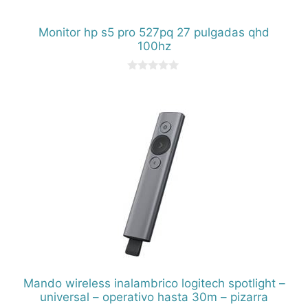
Monitor hp s5 pro 527pq 27 pulgadas qhd
100hz
0
d
e
5
Mando wireless inalambrico logitech spotlight –
universal – operativo hasta 30m – pizarra