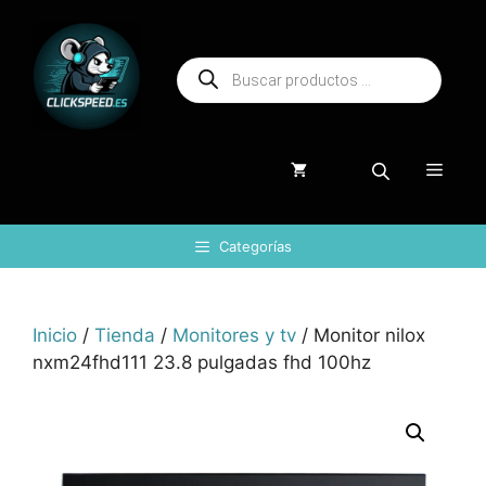
Saltar
al
Búsqueda
contenido
de
productos
Menú
Categorías
Inicio
/
Tienda
/
Monitores y tv
/ Monitor nilox
nxm24fhd111 23.8 pulgadas fhd 100hz