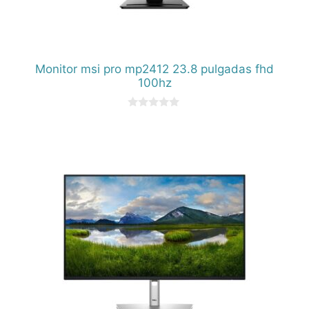
Monitor msi pro mp2412 23.8 pulgadas fhd
100hz
0
d
e
5