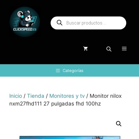
Saltar
al
Búsqueda
contenido
de
productos
Menú
Categorías
Inicio
/
Tienda
/
Monitores y tv
/ Monitor nilox
nxm27fhd111 27 pulgadas fhd 100hz