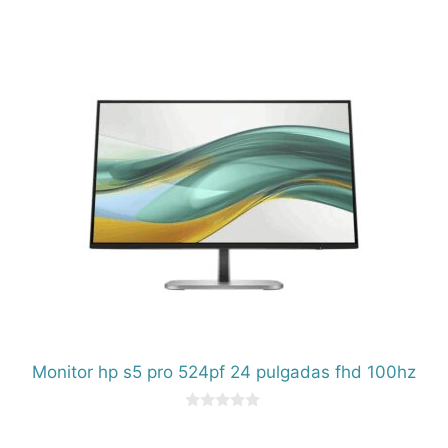
0
d
e
5
Monitor hp s5 pro 524pf 24 pulgadas fhd 100hz
0
d
e