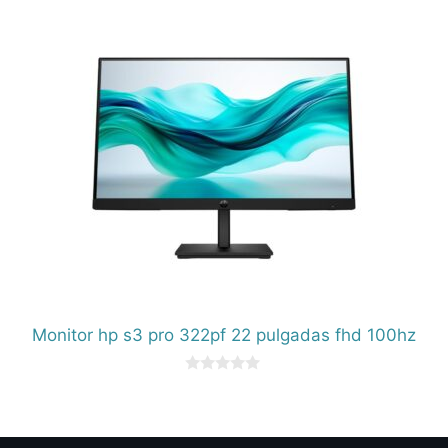
5
Monitor hp s3 pro 322pf 22 pulgadas fhd 100hz
0
d
e
5