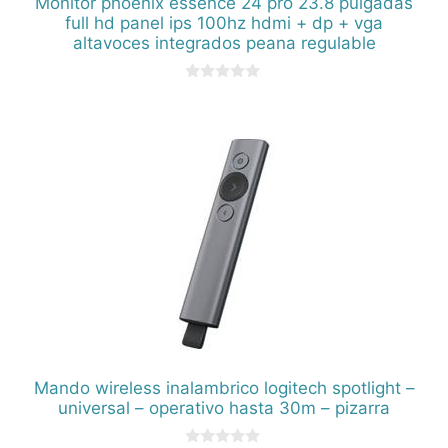
Monitor phoenix essence 24 pro 23.8 pulgadas
full hd panel ips 100hz hdmi + dp + vga
altavoces integrados peana regulable
0
d
e
5
Mando wireless inalambrico logitech spotlight –
universal – operativo hasta 30m – pizarra