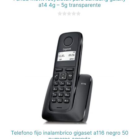
a14 4g – 5g transparente
0
d
e
5
Telefono fijo inalambrico gigaset a116 negro 50
numeros agenda