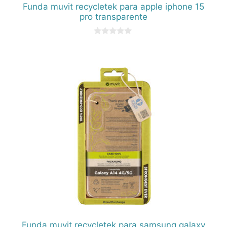
Funda muvit recycletek para apple iphone 15
pro transparente
0
d
e
5
Funda muvit recycletek para samsung galaxy