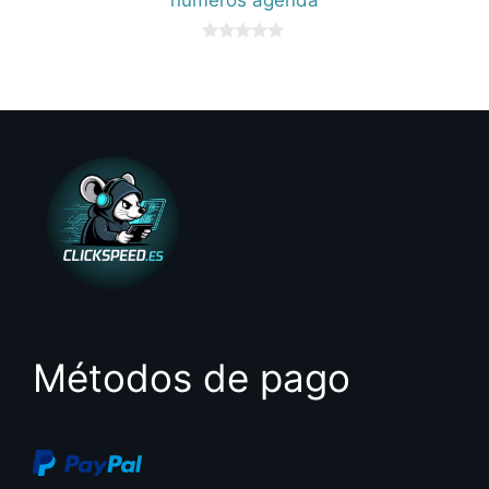
0
d
e
5
Métodos de pago