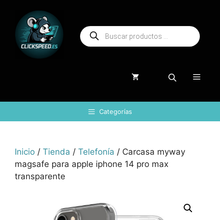
Saltar
al
Búsqueda
contenido
de
productos
Menú
Categorías
Inicio
/
Tienda
/
Telefonía
/ Carcasa myway
magsafe para apple iphone 14 pro max
transparente