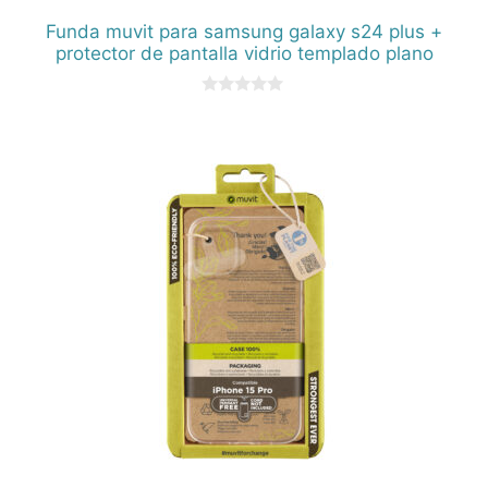
Funda muvit para samsung galaxy s24 plus +
protector de pantalla vidrio templado plano
0
d
e
5