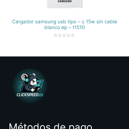
Cargador samsung usb tipo – c 15w sin cable
blanco ep – t1510
0
d
e
5
Métodos de pago