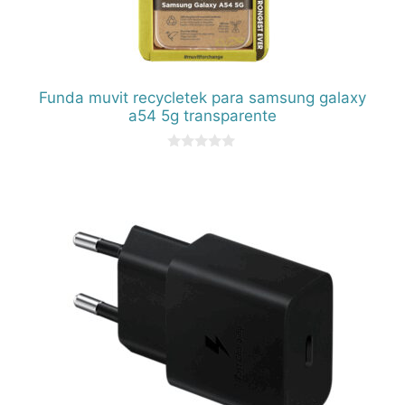
Funda muvit recycletek para samsung galaxy
a54 5g transparente
0
d
e
5