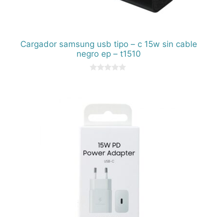
Cargador samsung usb tipo – c 15w sin cable
negro ep – t1510
0
d
e
5