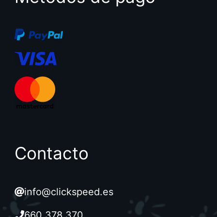
Contacto
info@clickspeed.es
660 378 370