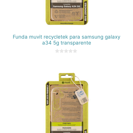
Funda muvit recycletek para samsung galaxy
a34 5g transparente
0
d
e
5