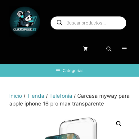
Saltar
al
Búsqueda
contenido
de
productos
Menú
Categorías
Inicio
/
Tienda
/
Telefonía
/ Carcasa myway para
apple iphone 16 pro max transparente