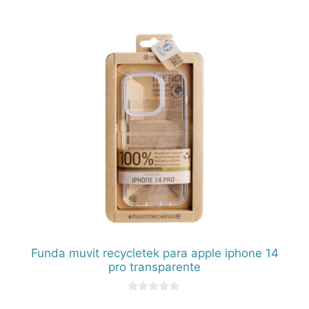
0
d
e
5
Funda muvit recycletek para apple iphone 14
pro transparente
0