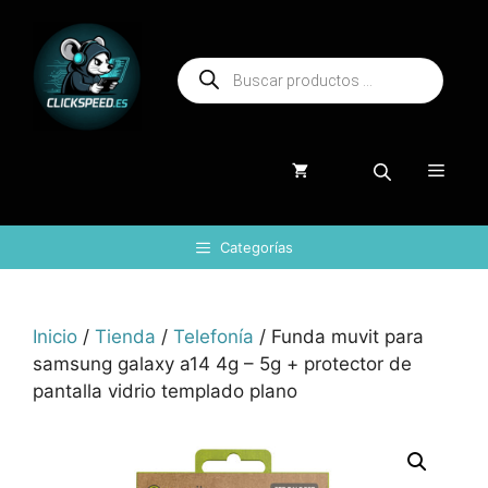
Saltar
al
Búsqueda
contenido
de
productos
Menú
Categorías
Inicio
/
Tienda
/
Telefonía
/ Funda muvit para
samsung galaxy a14 4g – 5g + protector de
pantalla vidrio templado plano