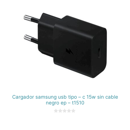
5
Cargador samsung usb tipo – c 15w sin cable
negro ep – t1510
0
d
e
5