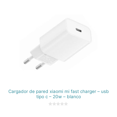
d
e
5
Cargador de pared xiaomi mi fast charger – usb
tipo c – 20w – blanco
0
d
e