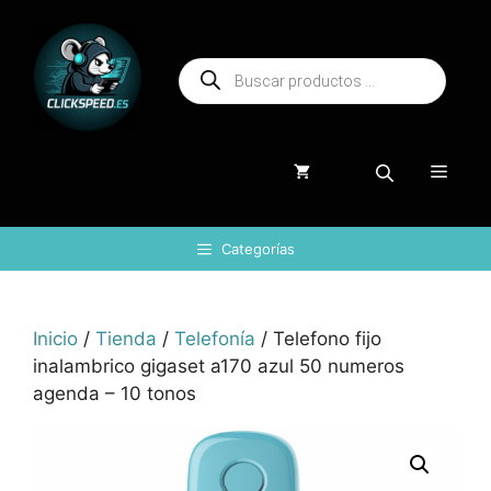
Saltar
al
Búsqueda
contenido
de
productos
Menú
Categorías
Inicio
/
Tienda
/
Telefonía
/ Telefono fijo
inalambrico gigaset a170 azul 50 numeros
agenda – 10 tonos