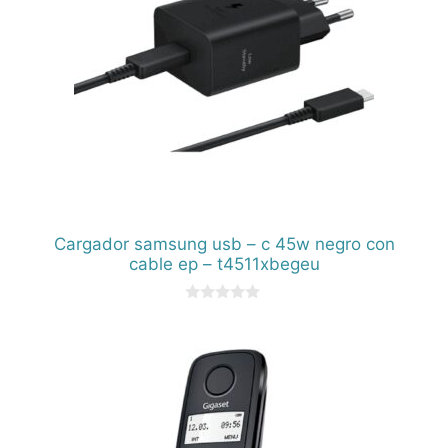
Cargador samsung usb – c 45w negro con
cable ep – t4511xbegeu
0
d
e
5