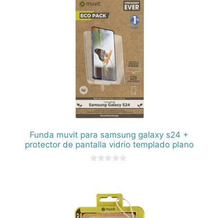
Funda muvit para samsung galaxy s24 +
protector de pantalla vidrio templado plano
0
d
e
5