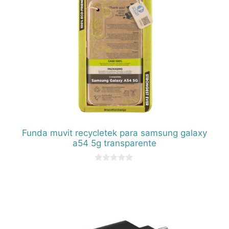
Funda muvit recycletek para samsung galaxy
a54 5g transparente
0
d
e
5