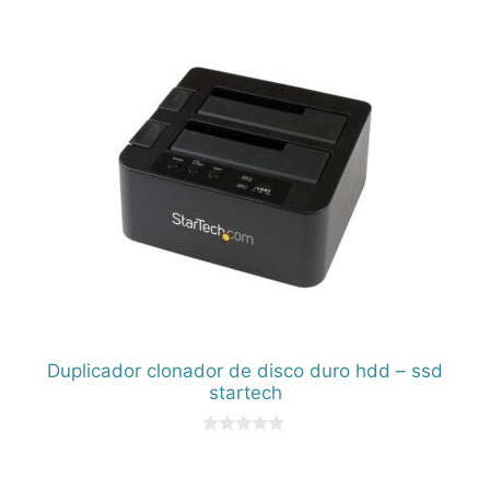
e
5
Duplicador clonador de disco duro hdd – ssd
startech
0
d
e