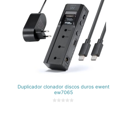
Duplicador clonador discos duros ewent
ew7065
0
d
e
5