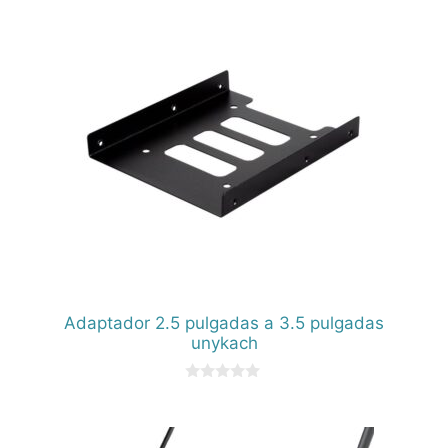
5
Adaptador 2.5 pulgadas a 3.5 pulgadas
unykach
0
d
e
5