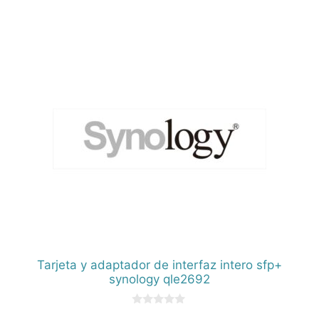
0
d
e
5
Tarjeta y adaptador de interfaz intero sfp+
synology qle2692
0