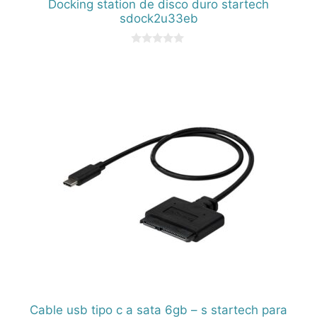
Docking station de disco duro startech
sdock2u33eb
0
d
e
5
Cable usb tipo c a sata 6gb – s startech para