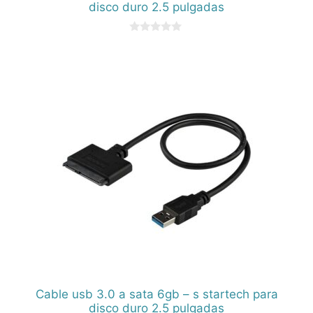
disco duro 2.5 pulgadas
0
d
e
5
Cable usb 3.0 a sata 6gb – s startech para
disco duro 2.5 pulgadas