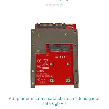
0
d
e
5
Adaptador msata a sata startech 2.5 pulgadas
sata 6gb – s