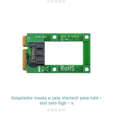
0
d
e
5
Adaptador msata a sata startech para hdd –
ssd sata 6gb – s