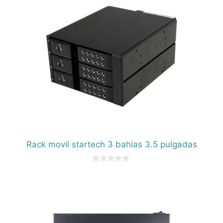
Rack movil startech 3 bahias 3.5 pulgadas
0
d
e
5