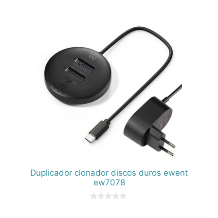
d
e
5
Duplicador clonador discos duros ewent
ew7078
0
d