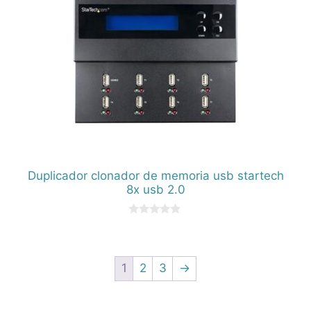
Duplicador clonador de memoria usb startech
8x usb 2.0
0
d
e
5
1
2
3
→