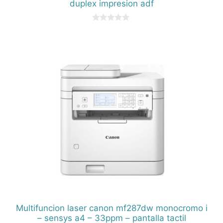
duplex impresion adf
0
d
e
5
Multifuncion laser canon mf287dw monocromo i
– sensys a4 – 33ppm – pantalla tactil