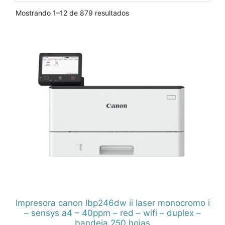
Ordenado
Mostrando 1–12 de 879 resultados
por
popularidad
Impresora canon lbp246dw ii laser monocromo i
– sensys a4 – 40ppm – red – wifi – duplex –
bandeja 250 hojas