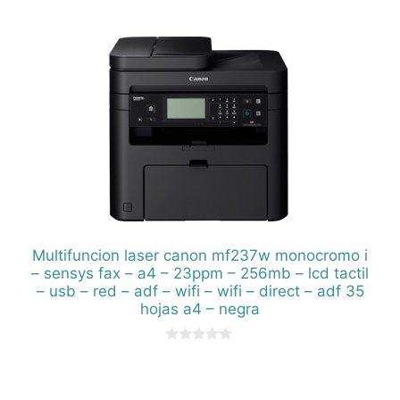
d
e
5
Multifuncion laser canon mf237w monocromo i
– sensys fax – a4 – 23ppm – 256mb – lcd tactil
– usb – red – adf – wifi – wifi – direct – adf 35
hojas a4 – negra
0
d
e
5