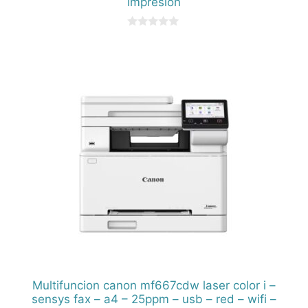
impresion
0
d
e
5
Multifuncion canon mf667cdw laser color i –
sensys fax – a4 – 25ppm – usb – red – wifi –