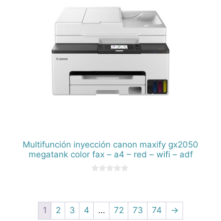
Multifunción inyección canon maxify gx2050
megatank color fax – a4 – red – wifi – adf
0
d
e
5
1
2
3
4
…
72
73
74
→