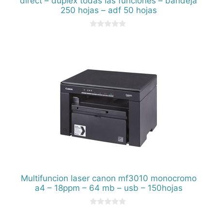
direct – duplex todas las funciones – bandeja
250 hojas – adf 50 hojas
0
d
e
5
Multifuncion laser canon mf3010 monocromo
a4 – 18ppm – 64 mb – usb – 150hojas
0