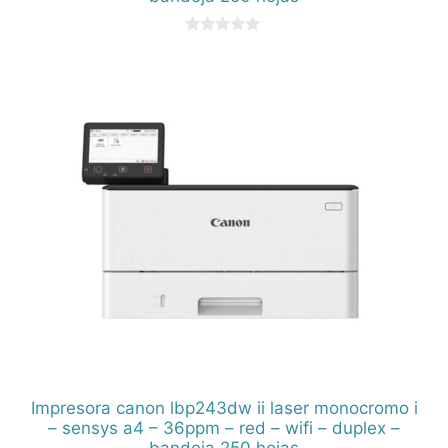
0
d
e
5
Impresora canon lbp243dw ii laser monocromo i
– sensys a4 – 36ppm – red – wifi – duplex –
bandeja 250 hojas