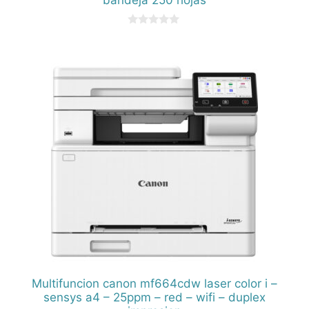
0
d
e
5
Multifuncion canon mf664cdw laser color i –
sensys a4 – 25ppm – red – wifi – duplex