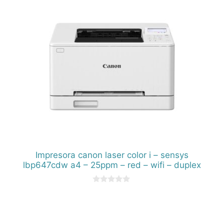
Impresora canon laser color i – sensys
lbp647cdw a4 – 25ppm – red – wifi – duplex
0
d
e
5