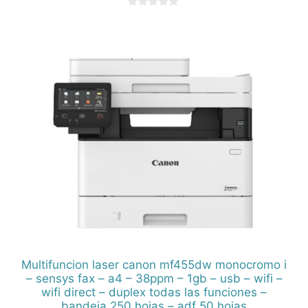
0
d
e
5
Multifuncion laser canon mf455dw monocromo i
– sensys fax – a4 – 38ppm – 1gb – usb – wifi –
wifi direct – duplex todas las funciones –
bandeja 250 hojas – adf 50 hojas