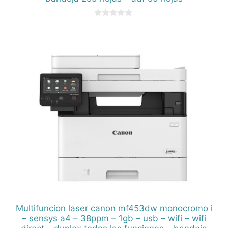
0
d
e
5
Multifuncion laser canon mf453dw monocromo i
– sensys a4 – 38ppm – 1gb – usb – wifi – wifi