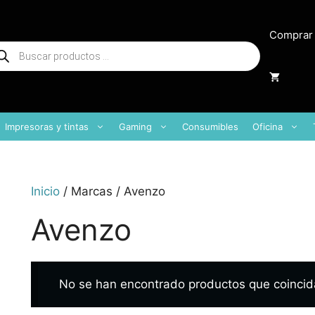
Comprar
squeda
oductos
Impresoras y tintas
Gaming
Consumibles
Oficina
Inicio
/ Marcas / Avenzo
Avenzo
No se han encontrado productos que coincida