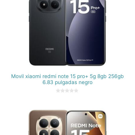
Movil xiaomi redmi note 15 pro+ 5g 8gb 256gb
6.83 pulgadas negro
0
d
e
5