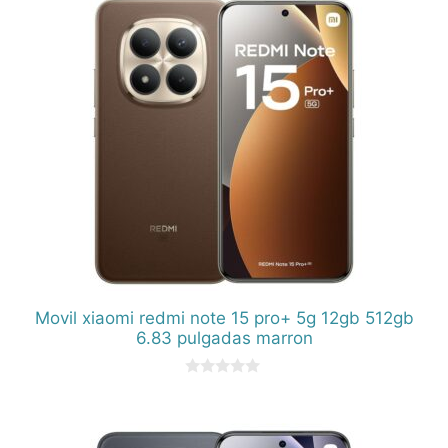
Movil xiaomi redmi note 15 pro+ 5g 12gb 512gb
6.83 pulgadas marron
0
d
e
5