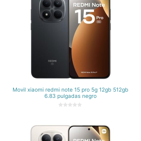
Movil xiaomi redmi note 15 pro 5g 12gb 512gb
6.83 pulgadas negro
0
d
e
5