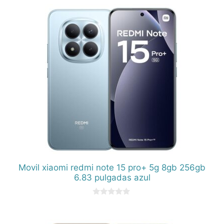
5
Movil xiaomi redmi note 15 pro+ 5g 8gb 256gb
6.83 pulgadas azul
0
d
e
5