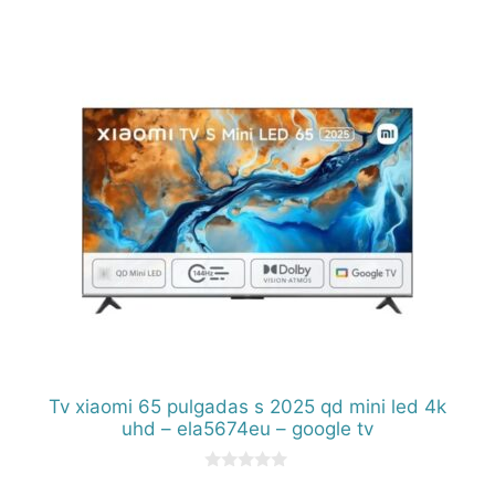
0
d
e
5
Tv xiaomi 65 pulgadas s 2025 qd mini led 4k
uhd – ela5674eu – google tv
0