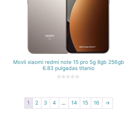
Movil xiaomi redmi note 15 pro 5g 8gb 256gb
6.83 pulgadas titanio
0
d
e
5
1
2
3
4
…
14
15
16
→