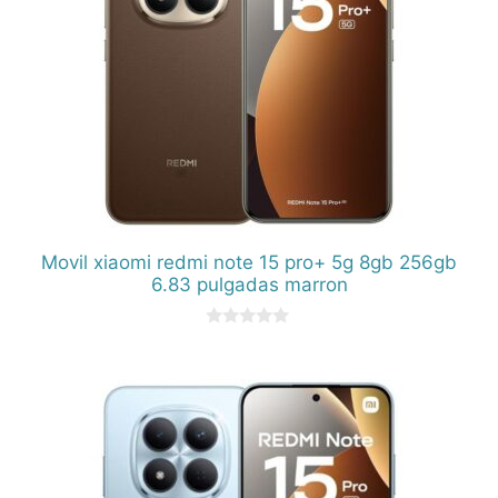
Movil xiaomi redmi note 15 pro+ 5g 8gb 256gb
6.83 pulgadas marron
0
d
e
5