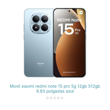
d
e
5
Movil xiaomi redmi note 15 pro 5g 12gb 512gb
6.83 pulgadas azul
0
d
e