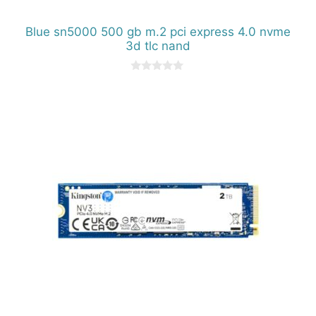
Blue sn5000 500 gb m.2 pci express 4.0 nvme
3d tlc nand
0
d
e
5