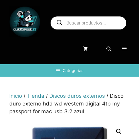
Saltar
al
Búsqueda
contenido
de
productos
Menú
Categorías
Inicio
/
Tienda
/
Discos duros externos
/ Disco
duro externo hdd wd western digital 4tb my
passport for mac usb 3.2 azul