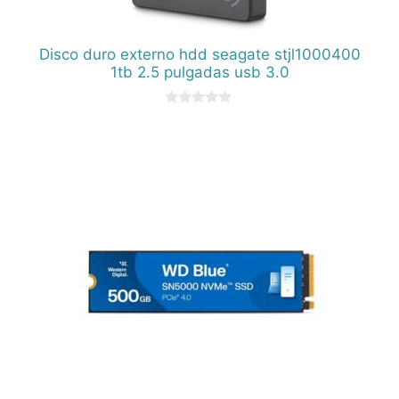
Disco duro externo hdd seagate stjl1000400
1tb 2.5 pulgadas usb 3.0
0
d
e
5