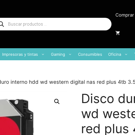
Comprar
squeda
oductos
Impresoras y tintas
Gaming
Consumibles
Oficina
duro interno hdd wd western digital nas red plus 4tb 3
Disco du
wd weste
red plus