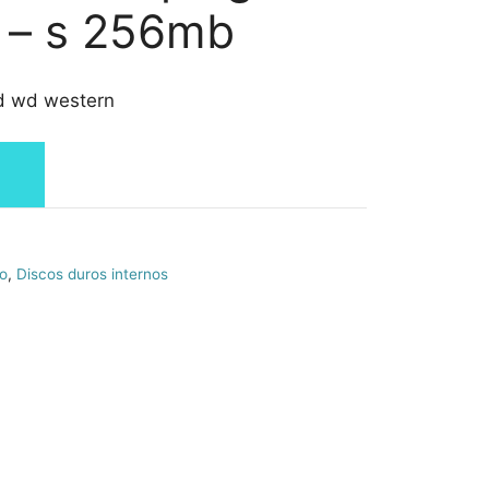
 – s 256mb
dd wd western
o
,
Discos duros internos