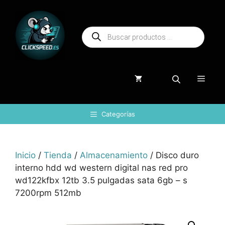
Saltar
al
Búsqueda
contenido
de
productos
Menú
Categorías
Inicio
/
Tienda
/
Almacenamiento
/ Disco duro
interno hdd wd western digital nas red pro
wd122kfbx 12tb 3.5 pulgadas sata 6gb – s
7200rpm 512mb