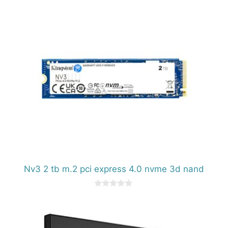
5
Nv3 2 tb m.2 pci express 4.0 nvme 3d nand
0
d
e
5