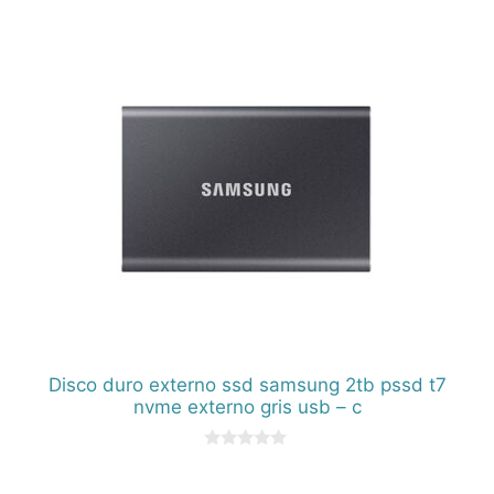
Disco duro externo ssd samsung 2tb pssd t7
nvme externo gris usb – c
0
d
e