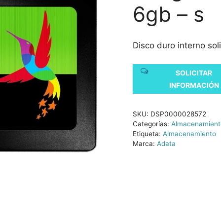
6gb – s
Disco duro interno so
SOLICITAR
INFORMACIÓN
SKU:
DSP0000028572
Categorías:
Almacenamient
Etiqueta:
Almacenamiento
Marca:
Adata