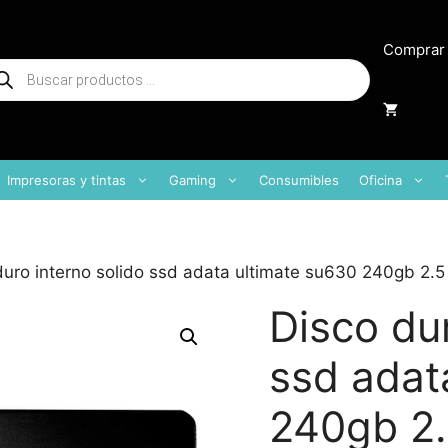
Comprar
squeda
oductos
Impresoras y tintas
Gaming
Consumibles
Oficina
duro interno solido ssd adata ultimate su630 240gb 2.5
Disco dur
ssd adat
240gb 2.