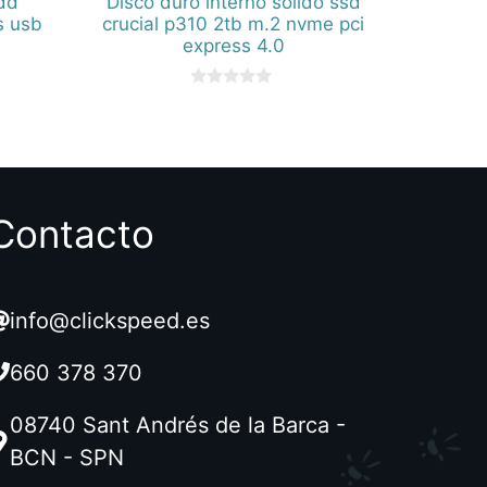
dd
Disco duro interno solido ssd
s usb
crucial p310 2tb m.2 nvme pci
express 4.0
0
d
e
5
Contacto
info@clickspeed.es
660 378 370
08740 Sant Andrés de la Barca -
BCN - SPN