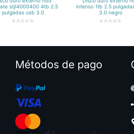
isco duro externo hdd
Disco duro externo h
ate stjl4000400 4tb 2.5
intenso 1tb 2.5 pulgada
pulgadas usb 3.0
3.0 negro
0
0
d
d
e
e
5
5
Métodos de pago