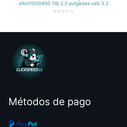
stkm1000400 1tb 2.5 pulgadas usb 3.2
0
d
e
5
Métodos de pago