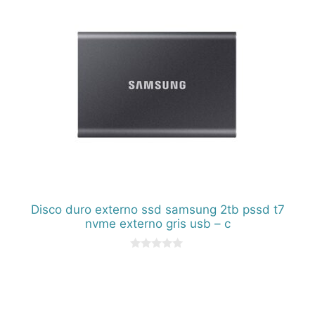
Disco duro externo ssd samsung 2tb pssd t7
nvme externo gris usb – c
0
d
e
5