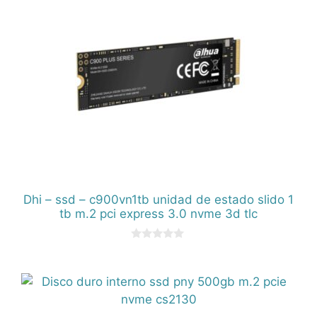
Dhi – ssd – c900vn1tb unidad de estado slido 1
tb m.2 pci express 3.0 nvme 3d tlc
0
d
e
5