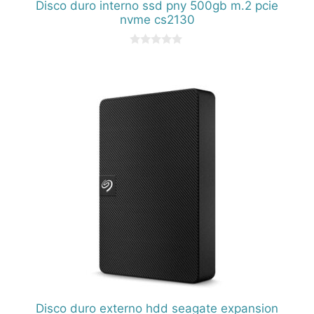
Disco duro interno ssd pny 500gb m.2 pcie
nvme cs2130
0
d
e
5
Disco duro externo hdd seagate expansion