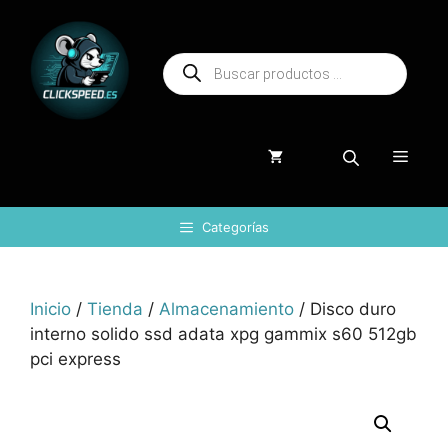
Saltar
al
Búsqueda
contenido
de
productos
Menú
Categorías
Inicio
/
Tienda
/
Almacenamiento
/ Disco duro
interno solido ssd adata xpg gammix s60 512gb
pci express