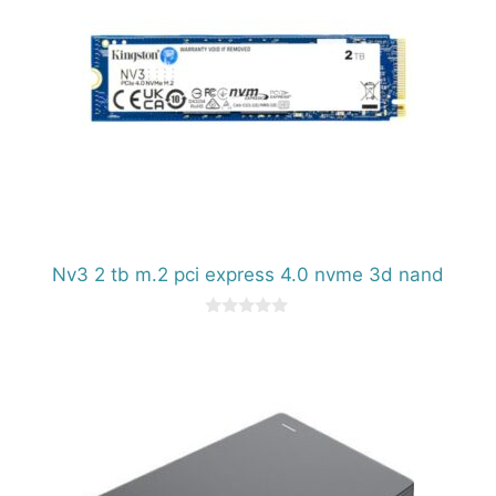
Nv3 2 tb m.2 pci express 4.0 nvme 3d nand
0
d
e
5