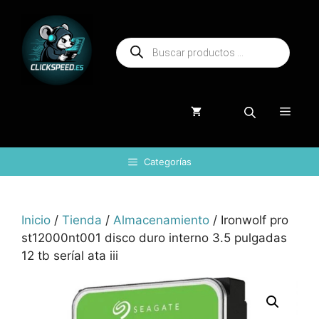
Saltar
al
Búsqueda
contenido
de
productos
Menú
Categorías
Inicio
/
Tienda
/
Almacenamiento
/ Ironwolf pro
st12000nt001 disco duro interno 3.5 pulgadas
12 tb seríal ata iii