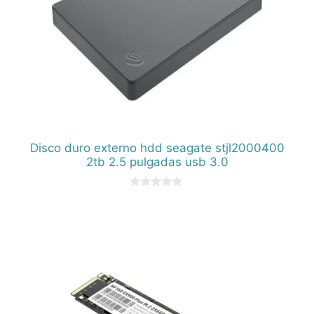
Disco duro externo hdd seagate stjl2000400
2tb 2.5 pulgadas usb 3.0
0
d
e
5