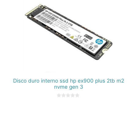
Disco duro interno ssd hp ex900 plus 2tb m2
nvme gen 3
0
d
e
5