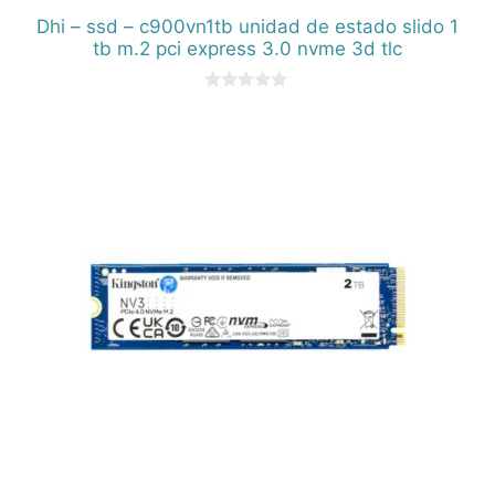
Dhi – ssd – c900vn1tb unidad de estado slido 1
tb m.2 pci express 3.0 nvme 3d tlc
0
d
e
5