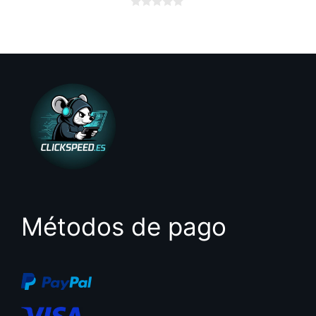
0
d
e
5
Métodos de pago