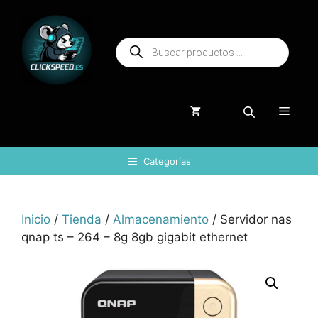
Saltar
al
Búsqueda
contenido
de
productos
Menú
Categorías
Inicio
/
Tienda
/
Almacenamiento
/ Servidor nas
qnap ts – 264 – 8g 8gb gigabit ethernet