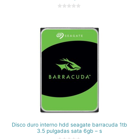
0
d
e
5
Disco duro interno hdd seagate barracuda 1tb
3.5 pulgadas sata 6gb – s