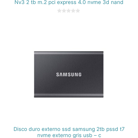
Nv3 2 tb m.2 pci express 4.0 nvme 3d nand
0
d
e
5
Disco duro externo ssd samsung 2tb pssd t7
nvme externo gris usb – c