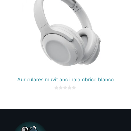
Auriculares muvit anc inalambrico blanco
0
d
e
5