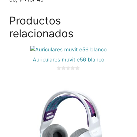
Productos
relacionados
Auriculares muvit e56 blanco
0
d
e
5