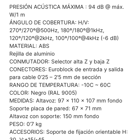
PRESIÓN ACÚSTICA MÁXIMA : 94 dB @ máx.
W/1 m
ÁNGULO DE COBERTURA: H/V:
270º/270º@500Hz, 180º/180º@1kHz,
120º/120º@2kHz, 100º/100º@4kHz (-6 dB)
MATERIAL: ABS
Rejilla de aluminio
CONMUTADOR: Selector alta Z y baja Z
CONECTORES: Euroblock de entrada y salida
para cable 0’25 – 2’5 mm de sección
RANGO DE TEMPERATURA: -10C ~ 60C
COLOR: Negro (RAL 9005)
MEDIDAS: Altavoz: 97 x 110 x 107 mm fondo
Soporte placa de pared: 67 x 71 mm
Altavoz con soporte: 150 mm fondo
PESO: 0’7 kg
ACCESORIOS: Soporte de fijación orientable H:
30, V:+15/-45