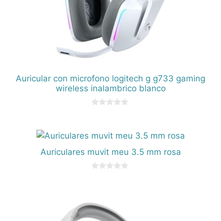
Auricular con microfono logitech g g733 gaming
wireless inalambrico blanco
0
d
e
5
Auriculares muvit meu 3.5 mm rosa
0
d
e
5