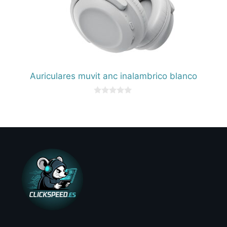
Auriculares muvit anc inalambrico blanco
0
d
e
5