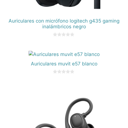
Auriculares con micrófono logitech g435 gaming
inalámbricos negro
0
d
e
5
Auriculares muvit e57 blanco
0
d
e
5