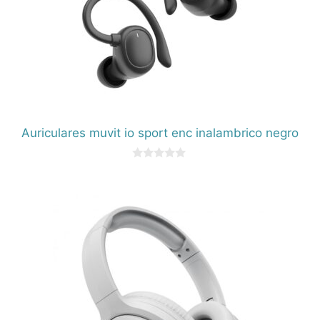
Auriculares muvit io sport enc inalambrico negro
0
d
e
5