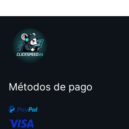
0
d
e
5
Métodos de pago