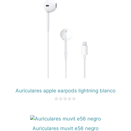
Auriculares apple earpods lightning blanco
0
d
e
5
Auriculares muvit e56 negro