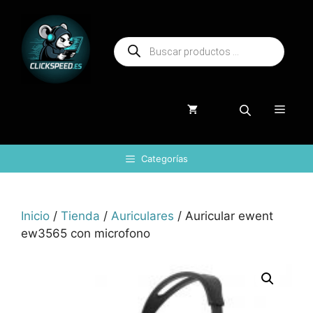
Saltar
al
Búsqueda
contenido
de
productos
Menú
Categorías
Inicio
/
Tienda
/
Auriculares
/ Auricular ewent
ew3565 con microfono