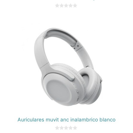
0
d
e
5
Auriculares muvit anc inalambrico blanco