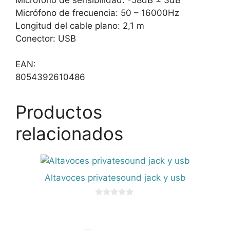
Micrófono de frecuencia: 50 – 16000Hz
Longitud del cable plano: 2,1 m
Conector: USB
EAN:
8054392610486
Productos
relacionados
Altavoces privatesound jack y usb
0
d
e
5