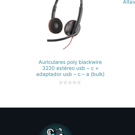
Alta
Auriculares poly blackwire
3220 estéreo usb – c +
adaptador usb – c – a (bulk)
0
d
e
5