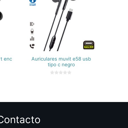
rt enc
Auriculares muvit e58 usb
tipo c negro
0
d
e
5
Contacto