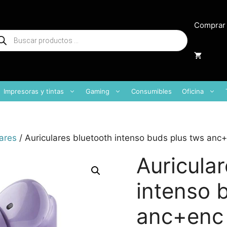
Comprar
squeda
oductos
Impresoras y tintas
Gaming
Consumibles
Oficina
ares
/ Auriculares bluetooth intenso buds plus tws anc+e
Auricula
intenso 
anc+enc l