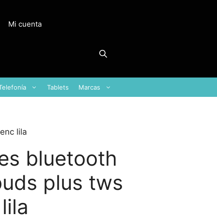
Mi cuenta
Telefonía
Tablets
Marcas
nc lila
res bluetooth
buds plus tws
ila