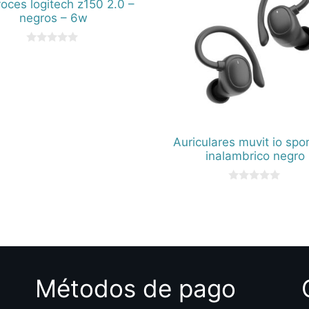
voces logitech z150 2.0 –
negros – 6w
0
d
e
5
Auriculares muvit io spo
inalambrico negro
0
d
e
5
Métodos de pago