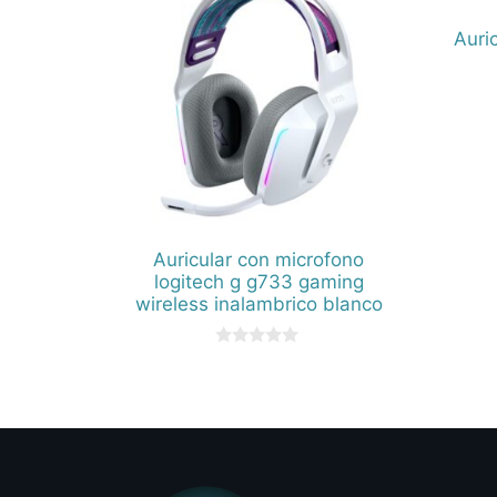
Auri
Auricular con microfono
logitech g g733 gaming
wireless inalambrico blanco
0
d
e
5