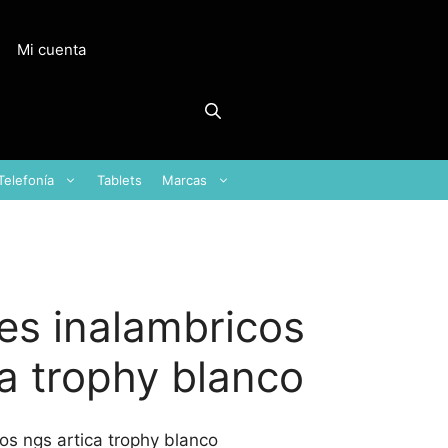
Mi cuenta
Telefonía
Tablets
Marcas
res inalambricos
ca trophy blanco
os ngs artica trophy blanco