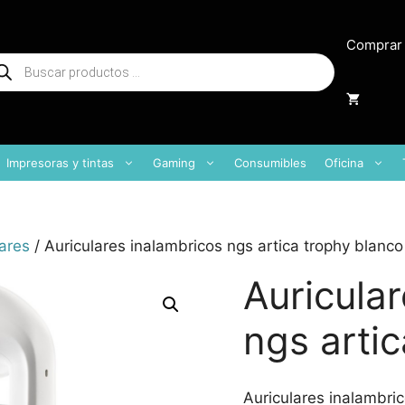
Comprar
squeda
oductos
Impresoras y tintas
Gaming
Consumibles
Oficina
ares
/ Auriculares inalambricos ngs artica trophy blanco
Auricula
ngs arti
Auriculares inalambric