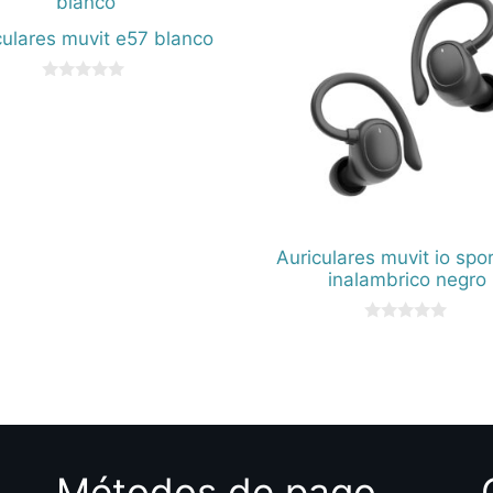
culares muvit e57 blanco
0
d
e
5
Auriculares muvit io spo
inalambrico negro
0
d
e
5
Métodos de pago