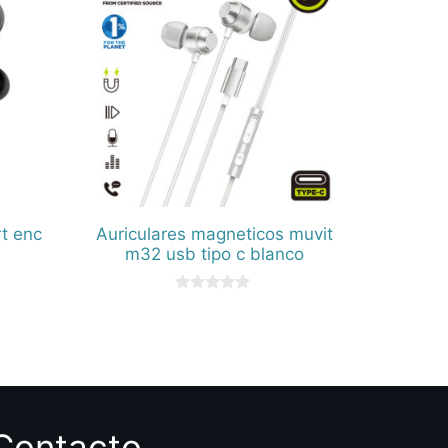
rt enc
Auriculares magneticos muvit
m32 usb tipo c blanco
0
d
e
5
Contacto