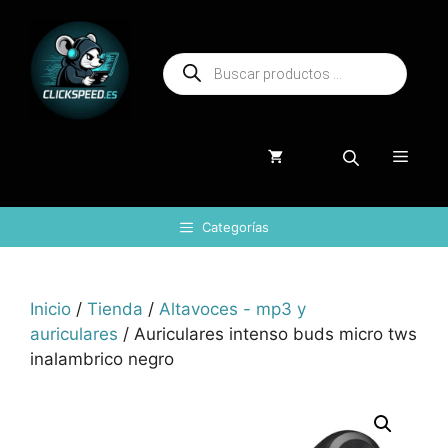
Saltar
al
Búsqueda
contenido
de
productos
Menú
Categorías
Inicio
/
Tienda
/
Altavoces - mp3 y
auriculares
/ Auriculares intenso buds micro tws
inalambrico negro