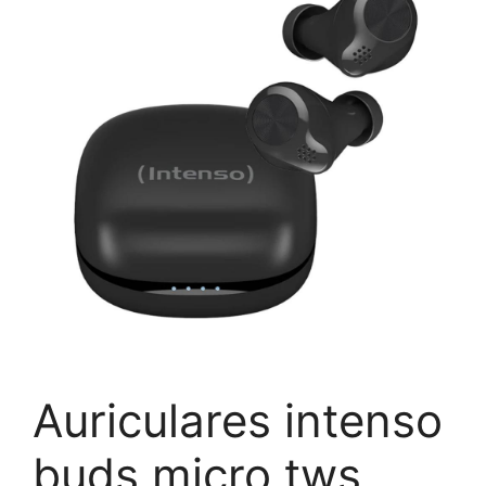
Auriculares intenso
buds micro tws