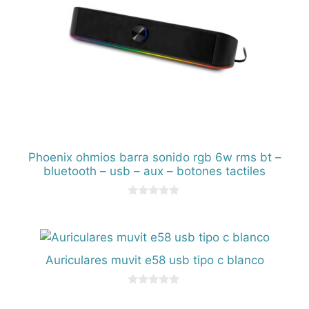
Phoenix ohmios barra sonido rgb 6w rms bt –
bluetooth – usb – aux – botones tactiles
0
d
e
5
Auriculares muvit e58 usb tipo c blanco
0
d