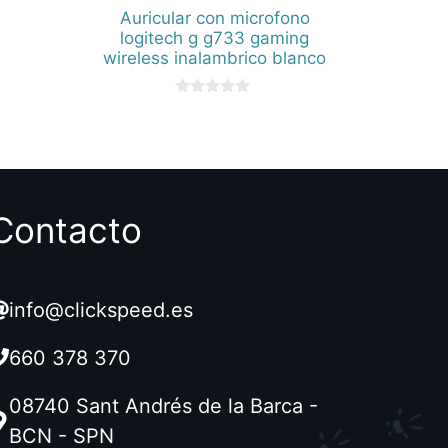
Auricular con microfono
logitech g g733 gaming
wireless inalambrico blanco
0
d
e
5
Contacto
info@clickspeed.es
660 378 370
08740 Sant Andrés de la Barca -
BCN - SPN