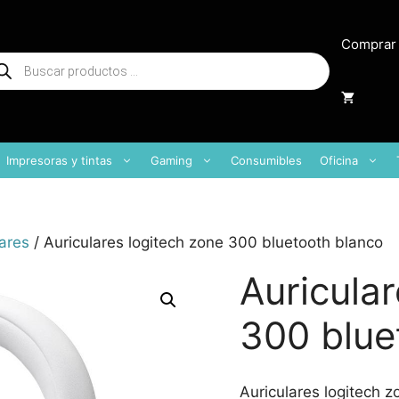
Comprar
squeda
oductos
Impresoras y tintas
Gaming
Consumibles
Oficina
ares
/ Auriculares logitech zone 300 bluetooth blanco
Auricula
300 blue
Auriculares logitech 