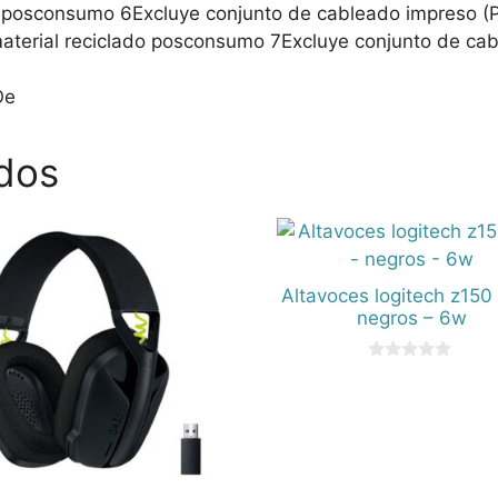
do posconsumo 6Excluye conjunto de cableado impreso (
material reciclado posconsumo 7Excluye conjunto de ca
Oe
dos
Altavoces logitech z150 
negros – 6w
0
d
e
5