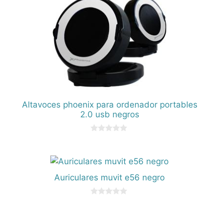
Altavoces phoenix para ordenador portables
2.0 usb negros
0
d
e
5
Auriculares muvit e56 negro
0
d
e