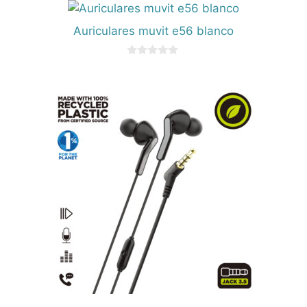
5
Auriculares muvit e56 blanco
0
d
e
5