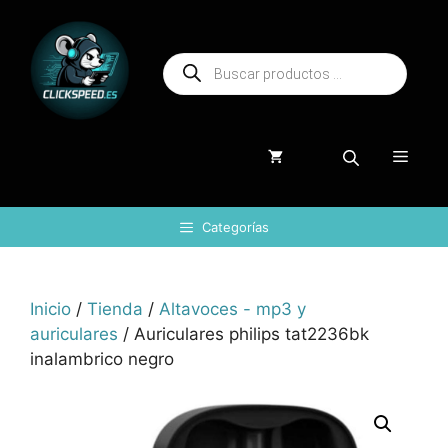
Saltar
al
Búsqueda
contenido
de
productos
Menú
Categorías
Inicio
/
Tienda
/
Altavoces - mp3 y
auriculares
/ Auriculares philips tat2236bk
inalambrico negro