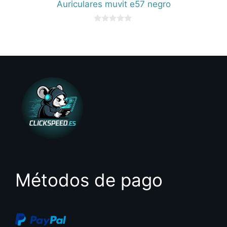
Auriculares muvit e57 negro
0
d
e
5
Métodos de pago