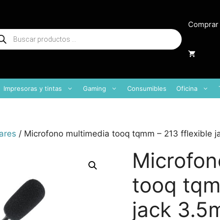
Comprar
squeda
oductos
Impresoras y tintas
Gaming
Consumibles
Oficina
ares
/ Microfono multimedia tooq tqmm – 213 fflexible 
Microfon
tooq tqm
jack 3.