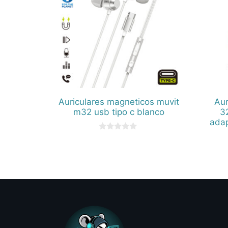
Auriculares magneticos muvit
Aur
m32 usb tipo c blanco
3
adap
0
d
e
5