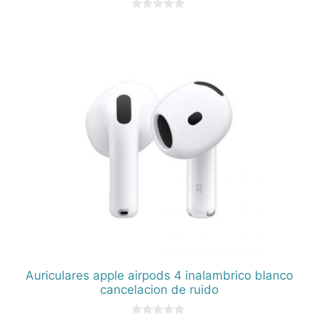
0
d
e
5
Auriculares apple airpods 4 inalambrico blanco
cancelacion de ruido