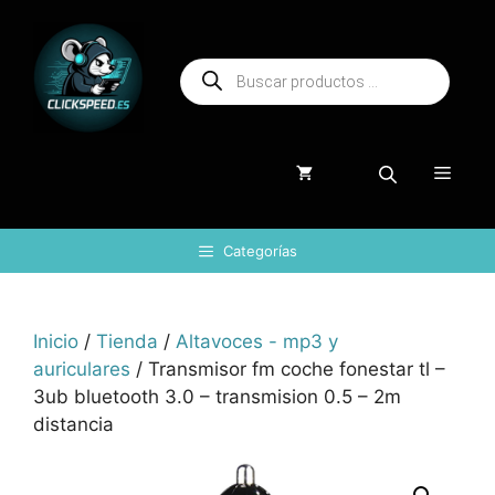
Saltar
al
Búsqueda
contenido
de
productos
Menú
Categorías
Inicio
/
Tienda
/
Altavoces - mp3 y
auriculares
/ Transmisor fm coche fonestar tl –
3ub bluetooth 3.0 – transmision 0.5 – 2m
distancia