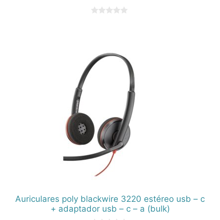
0
d
e
5
Auriculares poly blackwire 3220 estéreo usb – c
+ adaptador usb – c – a (bulk)