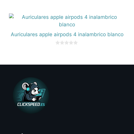
0
d
e
5
Auriculares apple airpods 4 inalambrico blanco
0
d
e
5