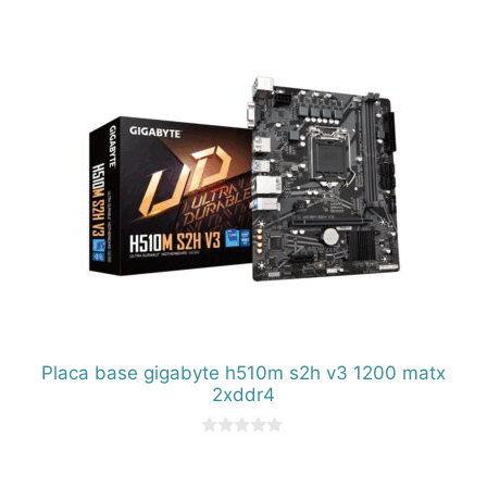
e
5
Placa base gigabyte h510m s2h v3 1200 matx
2xddr4
0
d
e