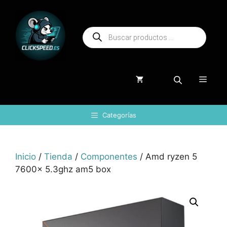
Saltar
al
Búsqueda
contenido
de
productos
Menú
Categorías
Inicio
/
Tienda
/
Componentes
/ Amd ryzen 5
7600x 5.3ghz am5 box