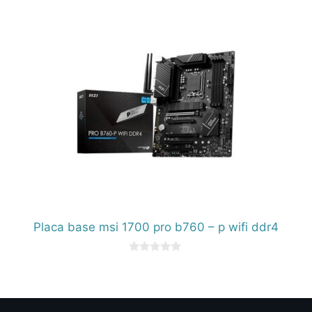
5
Placa base msi 1700 pro b760 – p wifi ddr4
0
d
e
5