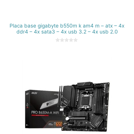
Placa base gigabyte b550m k am4 m – atx – 4x
ddr4 – 4x sata3 – 4x usb 3.2 – 4x usb 2.0
0
d
e
5