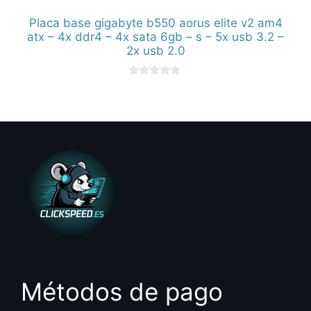
Placa base gigabyte b550 aorus elite v2 am4
atx – 4x ddr4 – 4x sata 6gb – s – 5x usb 3.2 –
2x usb 2.0
0
d
e
5
Métodos de pago