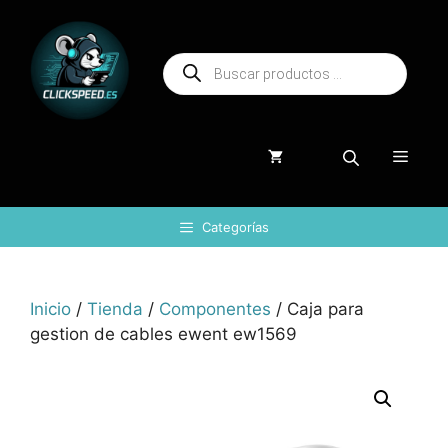
Saltar
al
Búsqueda
contenido
de
productos
Menú
Categorías
Inicio
/
Tienda
/
Componentes
/ Caja para
gestion de cables ewent ew1569