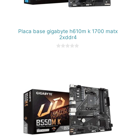
Placa base gigabyte h610m k 1700 matx
2xddr4
0
d
e
5