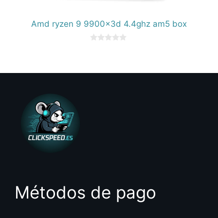
Amd ryzen 9 9900x3d 4.4ghz am5 box
0
d
e
5
Métodos de pago