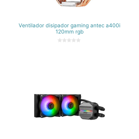
Ventilador disipador gaming antec a400i
120mm rgb
0
d
e
5