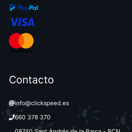
Contacto
info@clickspeed.es
660 378 370
08740 Sant Andrés de la Barca - BCN