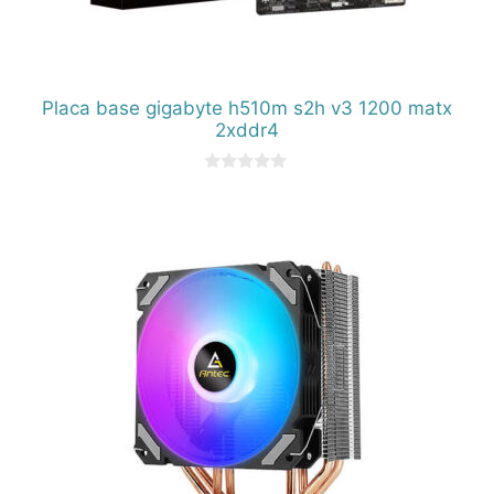
Placa base gigabyte h510m s2h v3 1200 matx
2xddr4
0
d
e
5