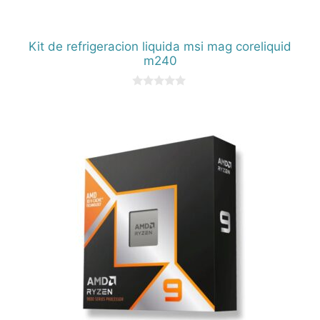
Kit de refrigeracion liquida msi mag coreliquid
m240
0
d
e
5