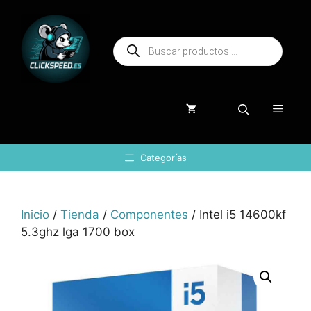
Saltar
al
Búsqueda
contenido
de
productos
Menú
Categorías
Inicio
/
Tienda
/
Componentes
/ Intel i5 14600kf
5.3ghz lga 1700 box