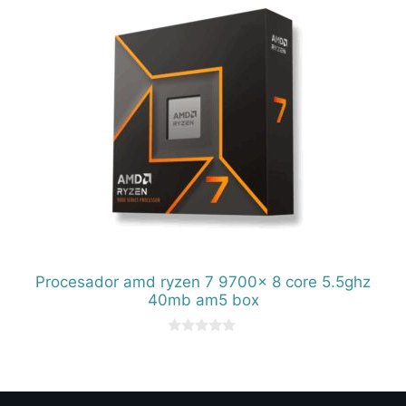
Procesador amd ryzen 7 9700x 8 core 5.5ghz
40mb am5 box
0
d
e
5