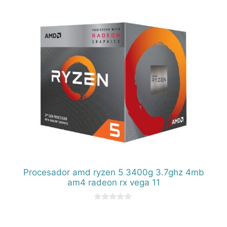
Procesador amd ryzen 5 3400g 3.7ghz 4mb
am4 radeon rx vega 11
0
d
e