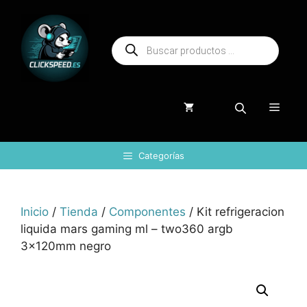
Saltar
al
Búsqueda
contenido
de
productos
Menú
Categorías
Inicio
/
Tienda
/
Componentes
/ Kit refrigeracion
liquida mars gaming ml – two360 argb
3x120mm negro