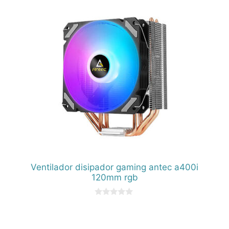
5
Ventilador disipador gaming antec a400i
120mm rgb
0
d
e
5