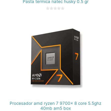
Pasta termica natec husky 0.5 gr
0
d
e
5
Procesador amd ryzen 7 9700x 8 core 5.5ghz
40mb am5 box