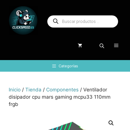
Saltar
al
Búsqueda
contenido
de
productos
Menú
Categorías
Inicio
/
Tienda
/
Componentes
/ Ventilador
disipador cpu mars gaming mcpu33 110mm
frgb