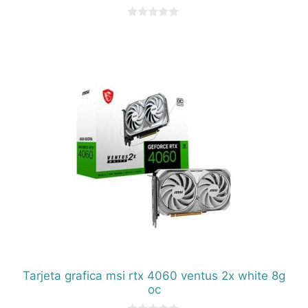
0
d
e
5
Tarjeta grafica msi rtx 4060 ventus 2x white 8g
oc