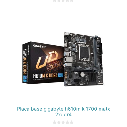
0
d
e
5
Placa base gigabyte h610m k 1700 matx
2xddr4