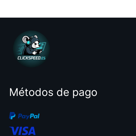
0
d
e
5
Métodos de pago