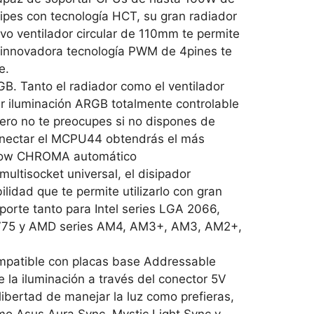
pipes con tecnología HCT, su gran radiador
vo ventilador circular de 110mm te permite
a innovadora tecnología PWM de 4pines te
e.
Tanto el radiador como el ventilador
r iluminación ARGB totalmente controlable
ero no te preocupes si no dispones de
conectar el MCPU44 obtendrás el más
inbow CHROMA automático
tisocket universal, el disipador
dad que te permite utilizarlo con gran
porte tanto para Intel series LGA 2066,
0, 775 y AMD series AM4, AM3+, AM3, AM2+,
atible con placas base Addressable
 la iluminación a través del conector 5V
ibertad de manejar la luz como prefieras,
mo Asus Aura Sync, Mystic Light Sync y