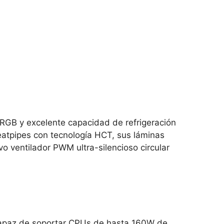
B y excelente capacidad de refrigeración
atpipes con tecnología HCT, sus láminas
vo ventilador PWM ultra-silencioso circular
az de soportar CPUs de hasta 160W de