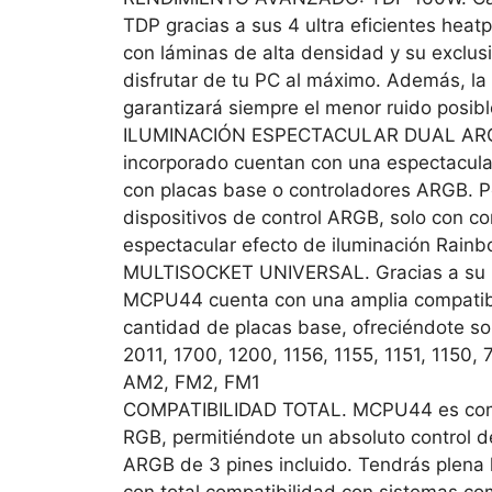
TDP gracias a sus 4 ultra eficientes heat
con láminas de alta densidad y su exclusi
disfrutar de tu PC al máximo. Además, l
garantizará siempre el menor ruido posibl
ILUMINACIÓN ESPECTACULAR DUAL ARGB. 
incorporado cuentan con una espectacula
con placas base o controladores ARGB. P
dispositivos de control ARGB, solo con 
espectacular efecto de iluminación Ra
MULTISOCKET UNIVERSAL. Gracias a su mul
MCPU44 cuenta con una amplia compatibili
cantidad de placas base, ofreciéndote so
2011, 1700, 1200, 1156, 1155, 1151, 115
AM2, FM2, FM1
COMPATIBILIDAD TOTAL. MCPU44 es comp
RGB, permitiéndote un absoluto control de
ARGB de 3 pines incluido. Tendrás plena l
con total compatibilidad con sistemas co