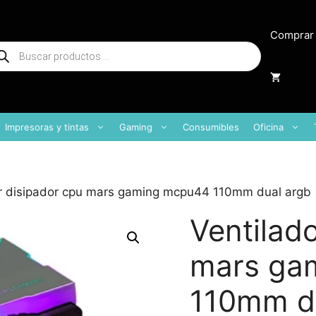
Comprar
squeda
oductos
Impresoras y tintas
Gaming
Consumibles
Oficina
or disipador cpu mars gaming mcpu44 110mm dual argb
Ventilad
mars ga
110mm d