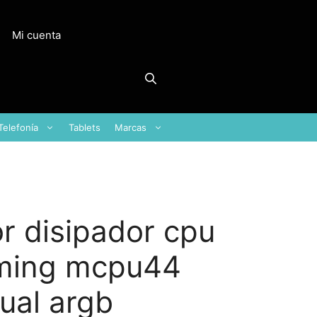
Mi cuenta
Telefonía
Tablets
Marcas
or disipador cpu
ming mcpu44
ual argb