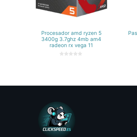
Procesador amd ryzen 5
Pas
3400g 3.7ghz 4mb am4
radeon rx vega 11
0
d
e
5