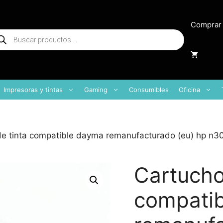
Comprar
squeda
oductos
Impresoras y tintas
Gaming
Consumibles
Oficina
e tinta compatible dayma remanufacturado (eu) hp n305
Cartucho
compati