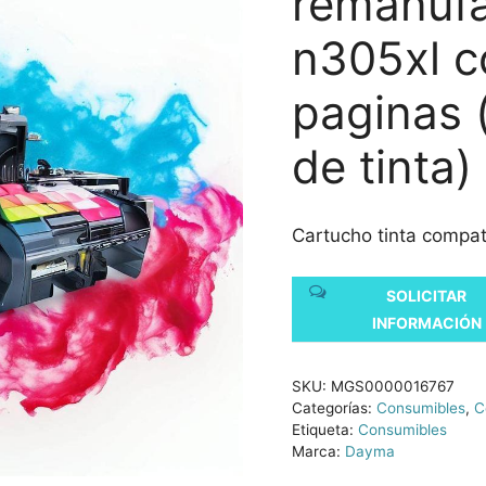
remanufa
n305xl c
paginas (
de tinta)
Cartucho tinta compa
SOLICITAR
INFORMACIÓN
SKU:
MGS0000016767
Categorías:
Consumibles
,
C
Etiqueta:
Consumibles
Marca:
Dayma