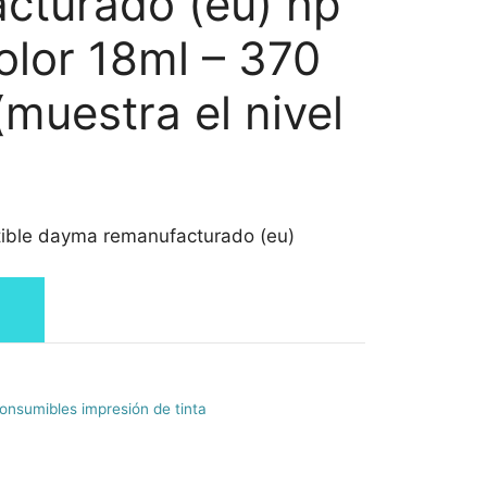
cturado (eu) hp
olor 18ml – 370
muestra el nivel
tible dayma remanufacturado (eu)
onsumibles impresión de tinta