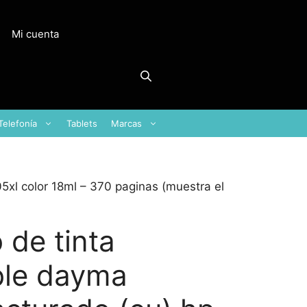
Mi cuenta
Telefonía
Tablets
Marcas
xl color 18ml – 370 paginas (muestra el
 de tinta
ble dayma