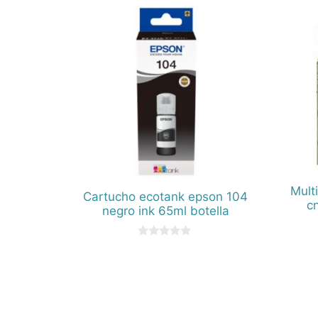
Mult
Cartucho ecotank epson 104
c
negro ink 65ml botella
0
d
e
5