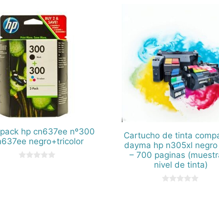
ipack hp cn637ee nº300
Cartucho de tinta compa
n637ee negro+tricolor
dayma hp n305xl negro
– 700 paginas (muestr
nivel de tinta)
0
d
e
5
0
d
e
5