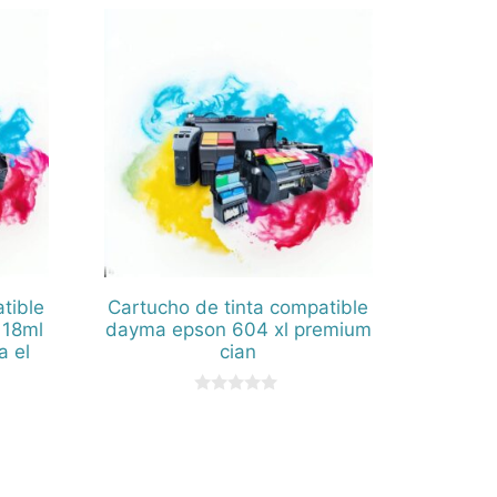
tible
Cartucho de tinta compatible
 18ml
dayma epson 604 xl premium
a el
cian
0
d
e
5