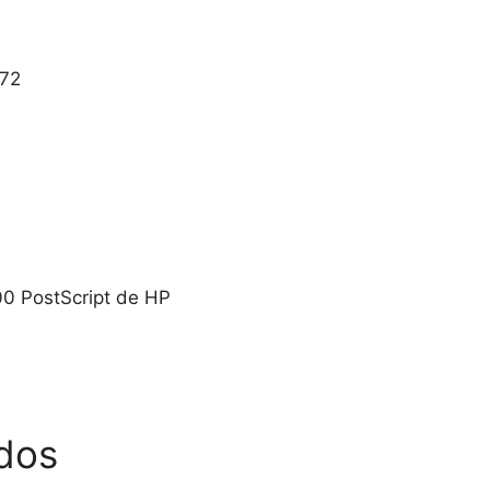
772
00 PostScript de HP
dos