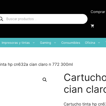
Comprar
squeda
oductos
Impresoras y tintas
Gaming
Consumibles
Oficina
inta hp cn632a cian claro n 772 300ml
Cartucho
cian cla
Cartucho tinta hp cn6