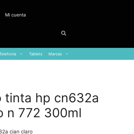
Mi cuenta
Telefonía
Tablets
Marcas
 tinta hp cn632a
ro n 772 300ml
32a cian claro