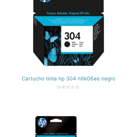
Cartucho tinta hp 304 n9k06ae negro
0
d
e
5