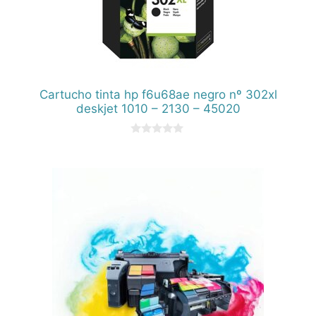
Cartucho tinta hp f6u68ae negro nº 302xl
deskjet 1010 – 2130 – 45020
0
d
e
5