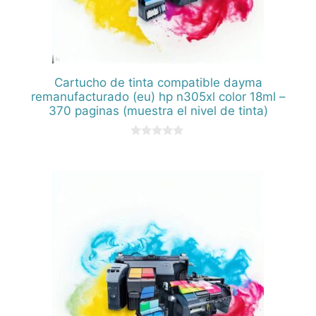
Cartucho de tinta compatible dayma
remanufacturado (eu) hp n305xl color 18ml –
370 paginas (muestra el nivel de tinta)
0
d
e
5