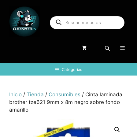
Saltar
al
Búsqueda
contenido
de
productos
Menú
Categorías
Inicio
/
Tienda
/
Consumibles
/ Cinta laminada
brother tze621 9mm x 8m negro sobre fondo
amarillo