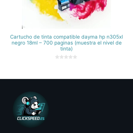
Cartucho de tinta compatible dayma hp n305xl
negro 18ml – 700 paginas (muestra el nivel de
tinta)
0
d
e
5