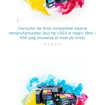
Cartucho de tinta compatible dayma
remanufacturado (eu) hp n303 xl negro 18ml –
650 pag (muestra el nivel de tinta)
0
d
e
5