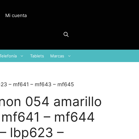
Mi cuenta
Telefonía
Tablets
Marcas
p623 – mf641 – mf643 – mf645
non 054 amarillo
 mf641 – mf644
 – lbp623 –