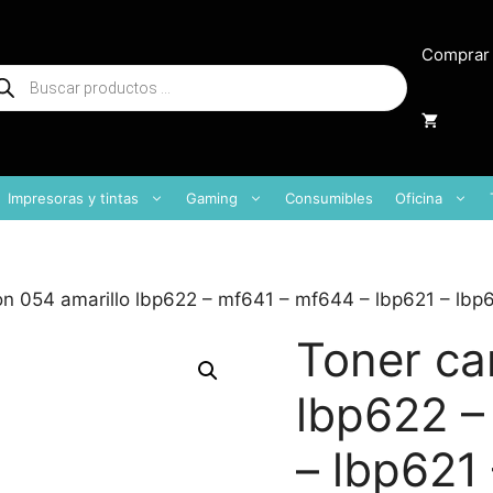
Comprar
squeda
oductos
Impresoras y tintas
Gaming
Consumibles
Oficina
on 054 amarillo lbp622 – mf641 – mf644 – lbp621 – lb
Toner ca
lbp622 –
– lbp621