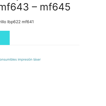
 mf643 – mf645
illo lbp622 mf641
onsumibles impresión láser