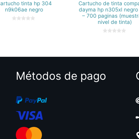
artucho tinta hp 304
Cartucho de tinta compa
n9k06ae negro
dayma hp n305xl negro
– 700 paginas (muestr
nivel de tinta)
0
d
e
0
5
d
e
5
Métodos de pago