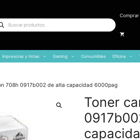
Comprar
squeda
oductos
Impresoras y tintas
Gaming
Consumibles
Oficina
on 708h 0917b002 de alta capacidad 6000pag
Toner c
0917b002
capacid