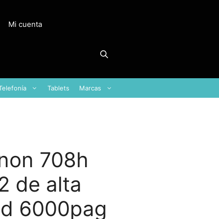
Mi cuenta
Telefonía
Tablets
Marcas
anon 708h
 de alta
ad 6000pag