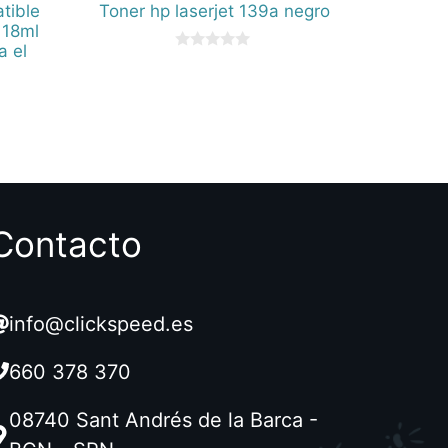
tible
Toner hp laserjet 139a negro
 18ml
a el
0
d
e
5
Contacto
info@clickspeed.es
660 378 370
08740 Sant Andrés de la Barca -