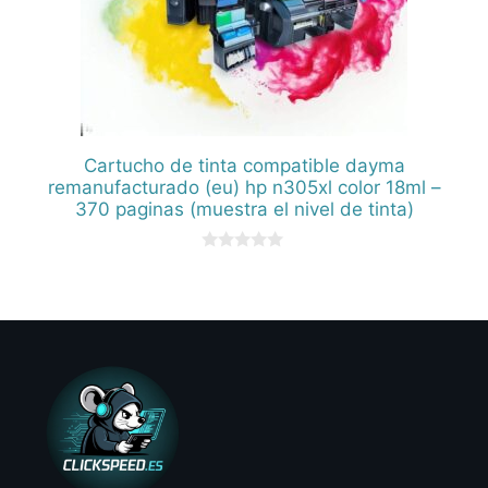
Cartucho de tinta compatible dayma
remanufacturado (eu) hp n305xl color 18ml –
370 paginas (muestra el nivel de tinta)
0
d
e
5