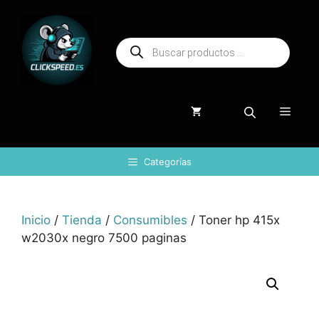
Saltar
al
Búsqueda
contenido
de
productos
Menú
Categorías
Inicio
/
Tienda
/
Consumibles
/ Toner hp 415x
w2030x negro 7500 paginas