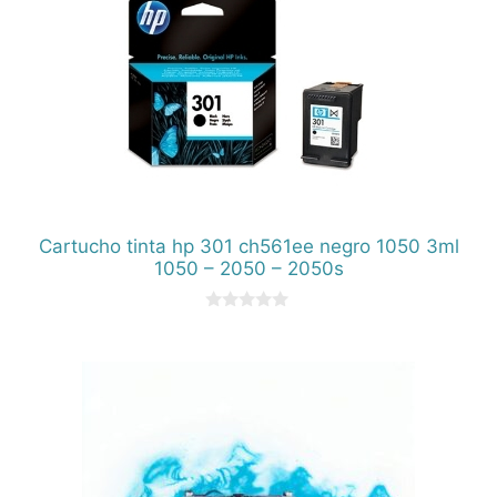
Cartucho tinta hp 301 ch561ee negro 1050 3ml
1050 – 2050 – 2050s
0
d
e
5