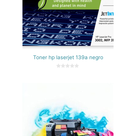
Toner hp laserjet 139a negro
0
d
e
5