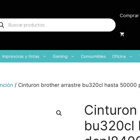
Comprar
squeda
oductos
Impresoras y tintas
Gaming
Consumibles
Oficina
unción
/ Cinturon brother arrastre bu320cl hasta 5000
Cinturon 
bu320cl 