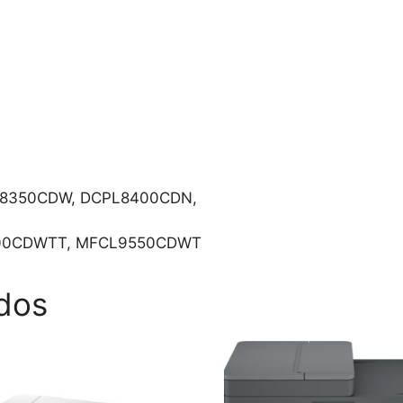
LL8350CDW, DCPL8400CDN,
00CDWTT, MFCL9550CDWT
dos