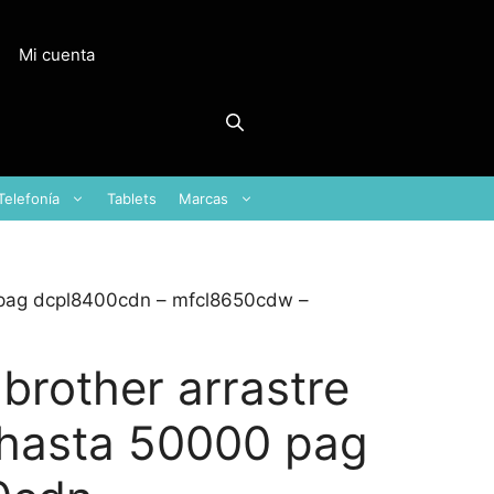
Mi cuenta
Telefonía
Tablets
Marcas
0 pag dcpl8400cdn – mfcl8650cdw –
brother arrastre
hasta 50000 pag