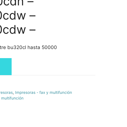
0cdn –
0cdw –
0cdw –
stre bu320cl hasta 50000
resoras
,
Impresoras - fax y multifunción
 multifunción