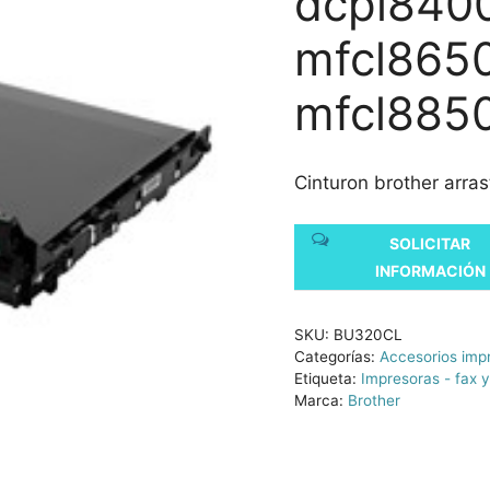
dcpl840
mfcl865
mfcl885
Cinturon brother arra
SOLICITAR
INFORMACIÓN
SKU:
BU320CL
Categorías:
Accesorios imp
Etiqueta:
Impresoras - fax y
Marca:
Brother