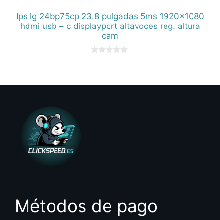
Ips lg 24bp75cp 23.8 pulgadas 5ms 1920×1080
hdmi usb – c displayport altavoces reg. altura
cam
0
d
e
5
Métodos de pago