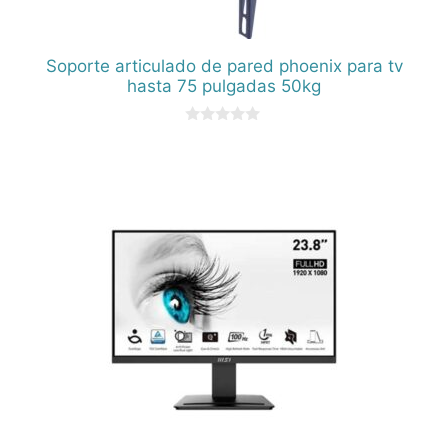
Soporte articulado de pared phoenix para tv
hasta 75 pulgadas 50kg
0
d
e
5