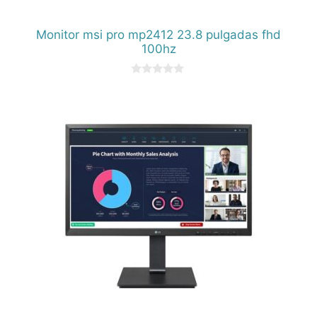
Monitor msi pro mp2412 23.8 pulgadas fhd
100hz
0
d
e
5