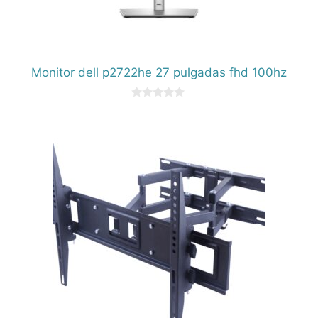
Monitor dell p2722he 27 pulgadas fhd 100hz
0
d
e
5