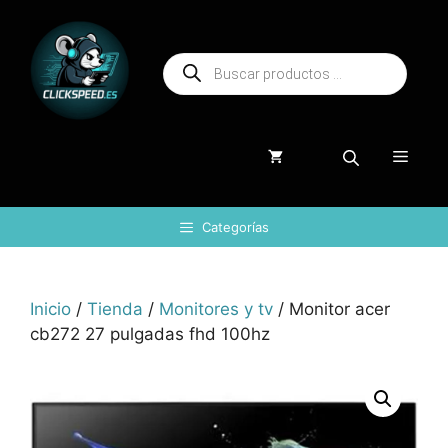
Saltar
al
Búsqueda
contenido
de
productos
Menú
Categorías
Inicio
/
Tienda
/
Monitores y tv
/ Monitor acer
cb272 27 pulgadas fhd 100hz