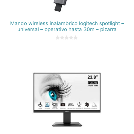
Mando wireless inalambrico logitech spotlight –
universal – operativo hasta 30m – pizarra
0
d
e
5