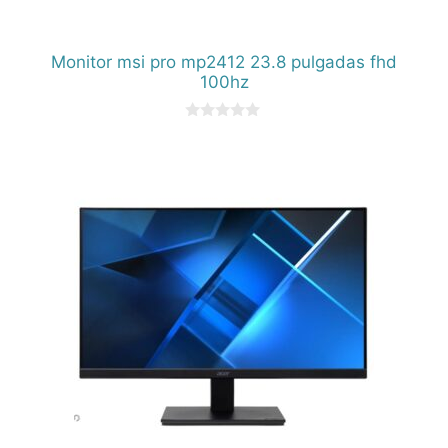
Monitor msi pro mp2412 23.8 pulgadas fhd
100hz
0
d
e
5