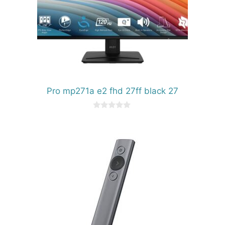
Pro mp271a e2 fhd 27ff black 27
0
d
e
5