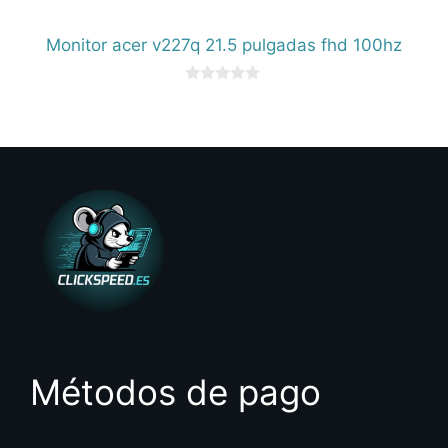
Monitor acer v227q 21.5 pulgadas fhd 100hz
0
d
e
5
Métodos de pago