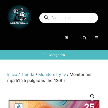
Saltar
al
Búsqueda
contenido
de
productos
Menú
Categorías
Inicio
/
Tienda
/
Monitores y tv
/ Monitor msi
mp251 25 pulgadas fhd 120hz