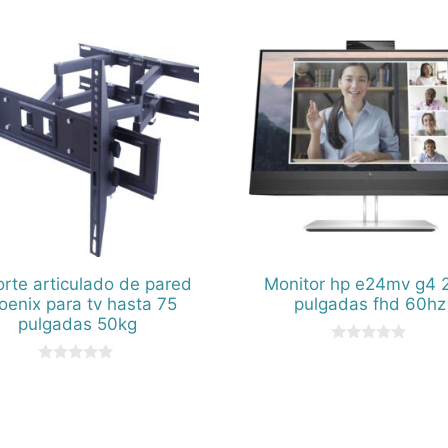
rte articulado de pared
Monitor hp e24mv g4 
oenix para tv hasta 75
pulgadas fhd 60hz
pulgadas 50kg
0
d
0
e
d
5
e
5