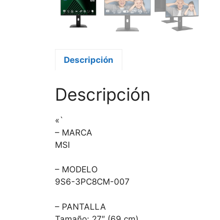
Descripción
Descripción
«`
– MARCA
MSI
– MODELO
9S6-3PC8CM-007
– PANTALLA
Tamaño: 27″ (69 cm)