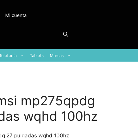
Mi cuenta
Telefonía
Tablets
Marcas
 msi mp275qpdg
adas wqhd 100hz
dg 27 pulgadas wqhd 100hz