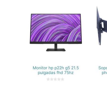
Monitor hp p22h g5 21.5
Sopo
pulgadas fhd 75hz
ph
0
d
e
5