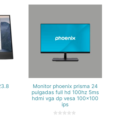
23.8
Monitor phoenix prisma 24
pulgadas full hd 100hz 5ms
hdmi vga dp vesa 100×100
ips
0
d
e
5