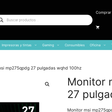
Comprar
squeda
oductos
Impresoras y tintas
Gaming
Consumibles
Oficina
msi mp275qpdg 27 pulgadas wqhd 100hz
Monitor
27 pulg
Monitor msi mp275qp