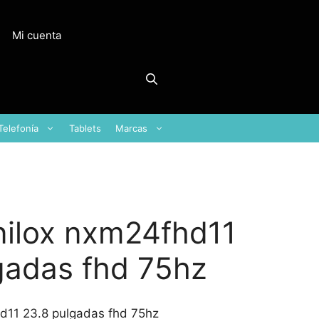
Mi cuenta
Telefonía
Tablets
Marcas
nilox nxm24fhd11
gadas fhd 75hz
hd11 23.8 pulgadas fhd 75hz