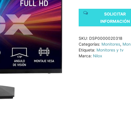
SOLICITAR
INFORMACIÓN
SKU:
DSP0000020318
Categorías:
Monitores
,
Moni
Etiqueta:
Monitores y tv
Marca:
Nilox