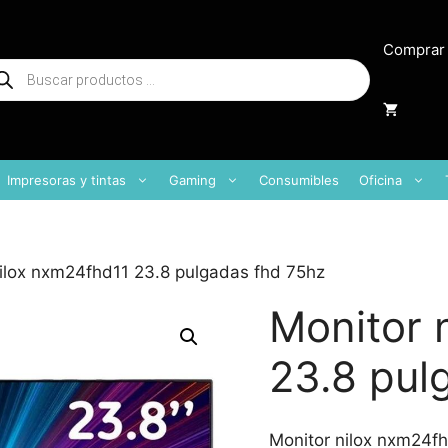
Comprar
squeda
oductos
Impresoras y tintas
Gaming
Consumibles
Oficina
nilox nxm24fhd11 23.8 pulgadas fhd 75hz
Monitor 
23.8 pul
Monitor nilox nxm24f