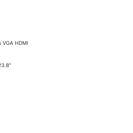
s VGA HDMI
23.8″