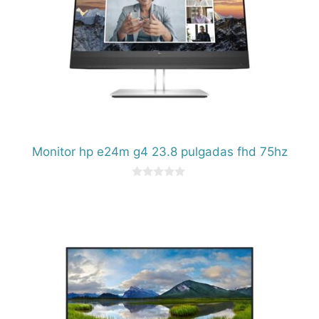
Monitor hp e24m g4 23.8 pulgadas fhd 75hz
0
d
e
5