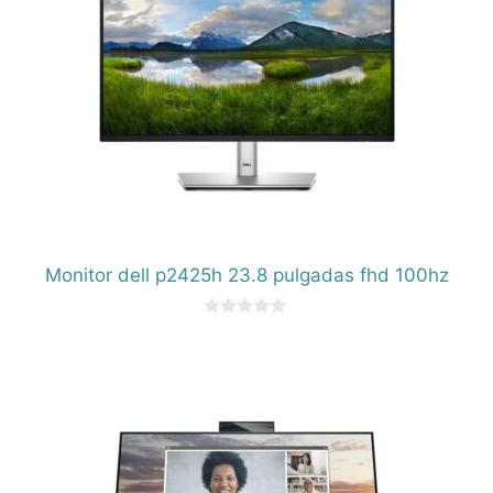
Monitor dell p2425h 23.8 pulgadas fhd 100hz
0
d
e
5