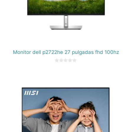
Monitor dell p2722he 27 pulgadas fhd 100hz
0
d
e
5