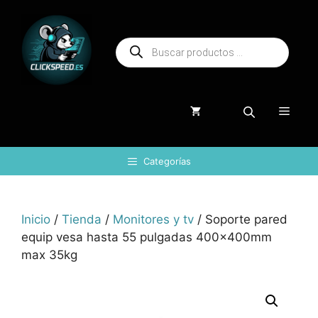
Saltar
al
Búsqueda
contenido
de
productos
Menú
Categorías
Inicio
/
Tienda
/
Monitores y tv
/ Soporte pared
equip vesa hasta 55 pulgadas 400x400mm
max 35kg