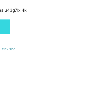
as u43g7lx 4k
Television