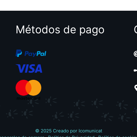
5
Métodos de pago
© 2025 Creado por
Icomunicat