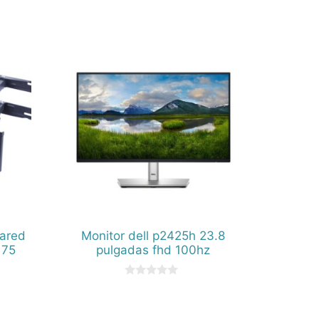
pared
Monitor dell p2425h 23.8
 75
pulgadas fhd 100hz
0
d
e
5