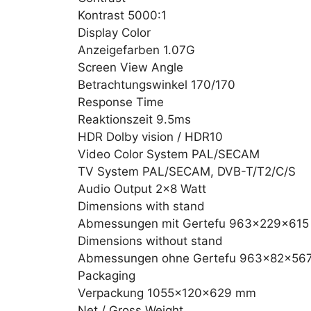
Kontrast 5000:1
Display Color
Anzeigefarben 1.07G
Screen View Angle
Betrachtungswinkel 170/170
Response Time
Reaktionszeit 9.5ms
HDR Dolby vision / HDR10
Video Color System PAL/SECAM
TV System PAL/SECAM, DVB-T/T2/C/S
Audio Output 2×8 Watt
Dimensions with stand
Abmessungen mit Gertefu 963x229x61
Dimensions without stand
Abmessungen ohne Gertefu 963x82x56
Packaging
Verpackung 1055x120x629 mm
Net / Gross Weight