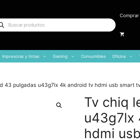
Comprar
squeda
oductos
Impresoras y tintas
Gaming
Consumibles
Oficina
ed 43 pulgadas u43g7lx 4k android tv hdmi usb smart t
Tv chiq 
u43g7lx 
hdmi usb