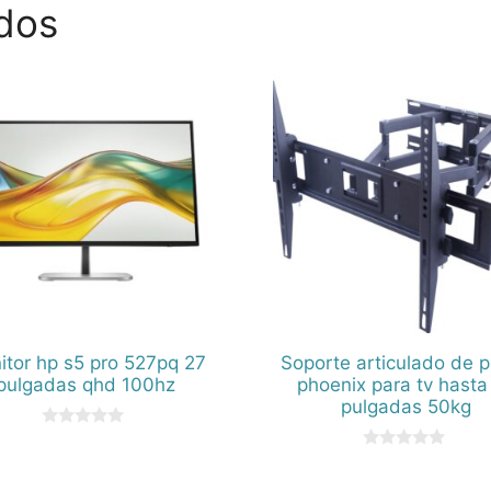
dos
itor hp s5 pro 527pq 27
Soporte articulado de 
pulgadas qhd 100hz
phoenix para tv hasta
pulgadas 50kg
0
d
0
e
d
5
e