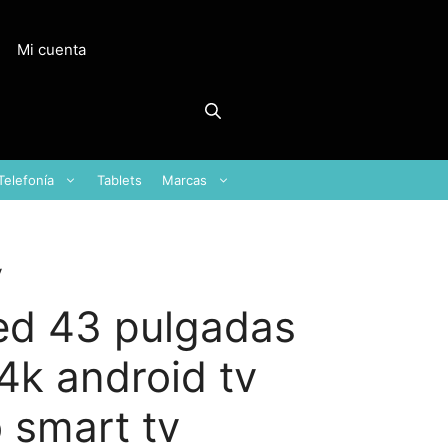
Mi cuenta
Telefonía
Tablets
Marcas
v
led 43 pulgadas
4k android tv
 smart tv