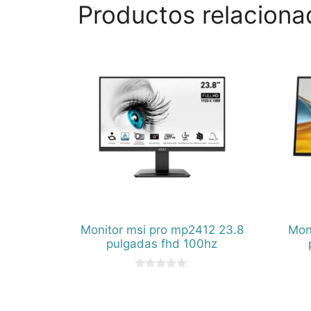
Productos relaciona
Monitor msi pro mp2412 23.8
Mon
pulgadas fhd 100hz
0
d
e
5