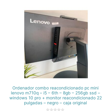
d
e
5
Ordenador combo reacondicionado pc mini
lenovo m710q – i5 – 6th – 8gb – 256gb ssd –
windows 10 pro + monitor reacondicionado 22
pulgadas – negro – caja original