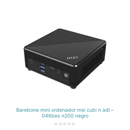
0
d
e
5
Barebone mini ordenador msi cubi n adl –
046bes n200 negro
0