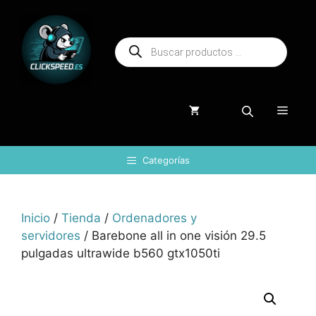
Saltar
al
Búsqueda
contenido
de
productos
Menú
Categorías
Inicio
/
Tienda
/
Ordenadores y
servidores
/ Barebone all in one visión 29.5
pulgadas ultrawide b560 gtx1050ti