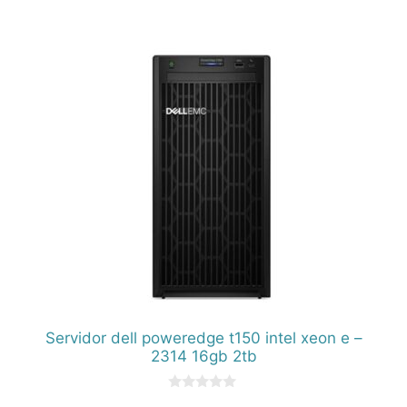
0
d
e
5
Servidor dell poweredge t150 intel xeon e –
2314 16gb 2tb
0