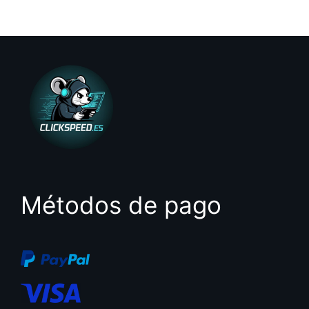
d
e
5
Métodos de pago