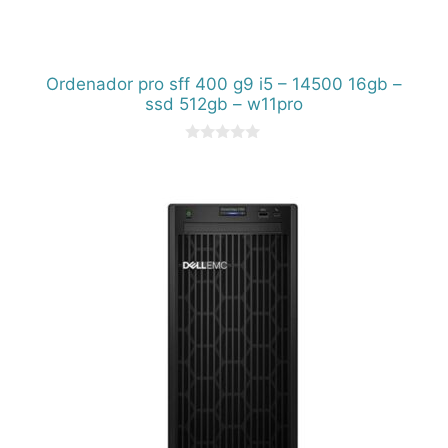
Ordenador pro sff 400 g9 i5 – 14500 16gb –
ssd 512gb – w11pro
0
d
e
5