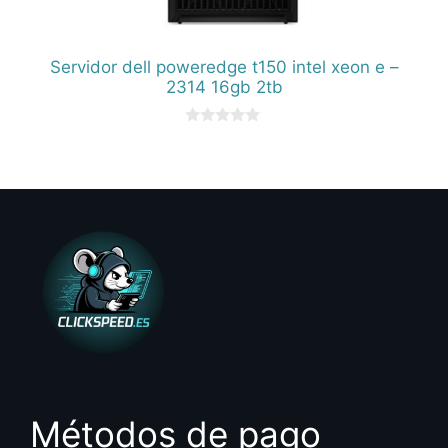
Servidor dell poweredge t150 intel xeon e –
2314 16gb 2tb
0
d
e
5
Métodos de pago