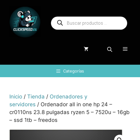
Saltar
al
Búsqueda
contenido
de
productos
Menú
Categorías
Inicio
/
Tienda
/
Ordenadores y
servidores
/ Ordenador all in one hp 24 –
cr0110ns 23.8 pulgadas ryzen 5 – 7520u – 16gb
– ssd 1tb – freedos