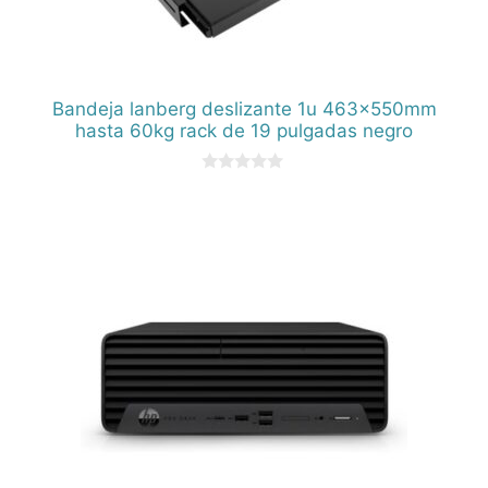
Bandeja lanberg deslizante 1u 463x550mm
hasta 60kg rack de 19 pulgadas negro
0
d
e
5