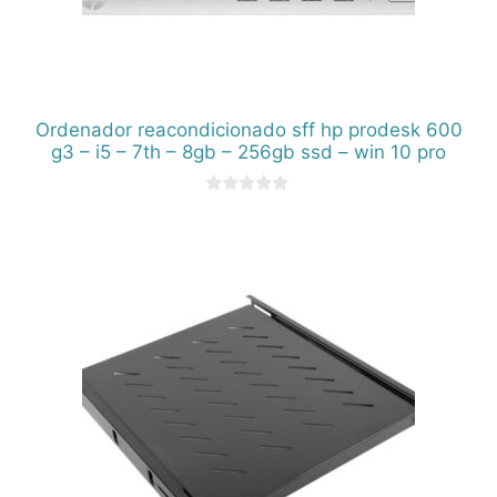
Ordenador reacondicionado sff hp prodesk 600
g3 – i5 – 7th – 8gb – 256gb ssd – win 10 pro
0
d
e
5